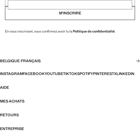
M’INSCRIRE
En vous inscrivant, vous confirmez avoir lu la
Politique de confidentialité
.
BELGIQUE
·
FRANÇAIS
INSTAGRAM
FACEBOOK
YOUTUBE
TIKTOK
SPOTIFY
PINTEREST
X
LINKEDIN
AIDE
MES ACHATS
RETOURS
ENTREPRISE