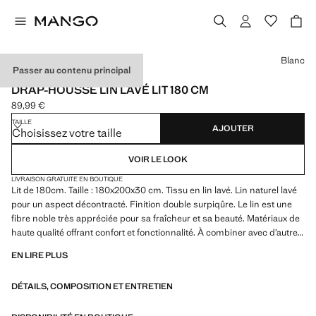
Choisissez une couleur
Blanc
Passer au contenu principal
MADE IN PORTUGAL
DRAP-HOUSSE LIN LAVÉ LIT 180 CM
89,99 €
Prix actuel [89,99 € ]
TAILLE
AJOUTER
Choisissez votre taille
VOIR LE LOOK
LIVRAISON GRATUITE EN BOUTIQUE
Lit de 180cm. Taille : 180x200x30 cm. Tissu en lin lavé. Lin naturel lavé
pour un aspect décontracté. Finition double surpiqûre. Le lin est une
fibre noble très appréciée pour sa fraîcheur et sa beauté. Matériaux de
haute qualité offrant confort et fonctionnalité. À combiner avec d’autres
articles de la collection. Disponible en plusieurs couleurs. 100% Lin.
EN LIRE PLUS
Gramaje del lino: 160. Es un tejido de peso medio, versátil y ofrece un
equilibrio entre durabilidad y comodidad, siendo lo suficientemente
DÉTAILS, COMPOSITION ET ENTRETIEN
ligero para ser fresco y transpirable, pero también resistente para un
uso prolongado