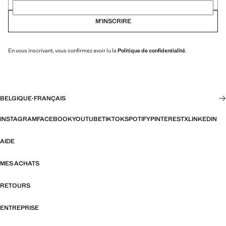
M’INSCRIRE
En vous inscrivant, vous confirmez avoir lu la
Politique de confidentialité
.
BELGIQUE
·
FRANÇAIS
INSTAGRAM
FACEBOOK
YOUTUBE
TIKTOK
SPOTIFY
PINTEREST
X
LINKEDIN
AIDE
MES ACHATS
RETOURS
ENTREPRISE