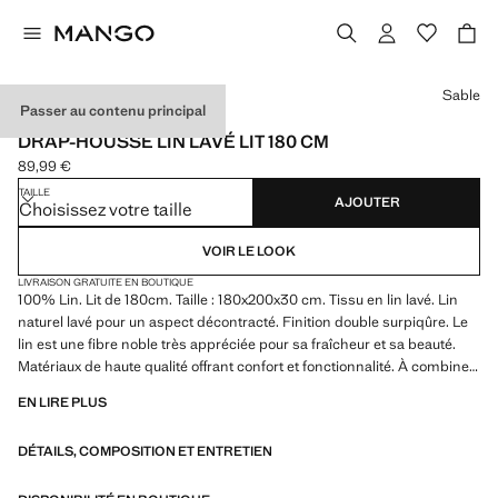
Choisissez une couleur
Sable
Passer au contenu principal
MADE IN PORTUGAL
DRAP-HOUSSE LIN LAVÉ LIT 180 CM
89,99 €
Prix actuel [89,99 € ]
TAILLE
AJOUTER
Choisissez votre taille
VOIR LE LOOK
LIVRAISON GRATUITE EN BOUTIQUE
100% Lin. Lit de 180cm. Taille : 180x200x30 cm. Tissu en lin lavé. Lin
naturel lavé pour un aspect décontracté. Finition double surpiqûre. Le
lin est une fibre noble très appréciée pour sa fraîcheur et sa beauté.
Matériaux de haute qualité offrant confort et fonctionnalité. À combiner
avec d’autres articles de la collection. Disponible en plusieurs couleurs.
EN LIRE PLUS
Gramaje del lino: 160. Es un tejido de peso medio, versátil y ofrece un
equilibrio entre durabilidad y comodidad, siendo lo suficientemente
DÉTAILS, COMPOSITION ET ENTRETIEN
ligero para ser fresco y transpirable, pero también resistente para un
uso prolongado