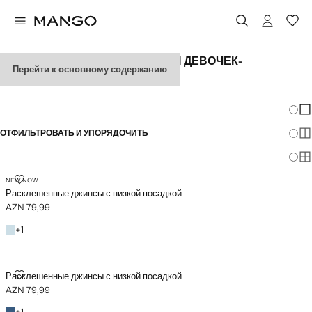
РАСКЛЕШЕННЫЕ ДЖИНСЫ ДЛЯ ДЕВОЧЕК-
Перейти к основному содержанию
ПОДРОСТКОВ
ПОСМОТРЕТЬ ВСЕ
LOW WAIST
Измен
По
ОТФИЛЬТРОВАТЬ И УПОРЯДОЧИТЬ
По
По
РАСКЛЕШЕННЫЕ ДЖИНСЫ С НИЗКОЙ ПОСАДКОЙ
NEW NOW
Расклешенные джинсы с низкой посадкой
AZN 79,99
Текущая цена [AZN 79,99 ]
Синий средний
+1 цвет
+
1
РАСКЛЕШЕННЫЕ ДЖИНСЫ С НИЗКОЙ ПОСАДКОЙ
Расклешенные джинсы с низкой посадкой
AZN 79,99
Текущая цена [AZN 79,99 ]
Темно-синий
+1 цвет
+
1