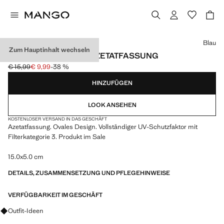
Wählen Sie eine Farbe
Blau
Zum Hauptinhalt wechseln
SONNENBRILLE MIT AZETATFASSUNG
€ 15,99
€ 9,99
-38 %
Ausgangspreis durchgestrichen [€ 15,99 ]
Aktueller Preis [€ 9,99 ]
HINZUFÜGEN
LOOK ANSEHEN
KOSTENLOSER VERSAND IN DAS GESCHÄFT
Azetatfassung. Ovales Design. Vollständiger UV-Schutzfaktor mit
Filterkategorie 3. Produkt im Sale
15.0x5.0 cm
DETAILS, ZUSAMMENSETZUNG UND PFLEGEHINWEISE
VERFÜGBARKEIT IM GESCHÄFT
Fragen zu Looks, Kleidungsstücken und Trends
Outfit-Ideen