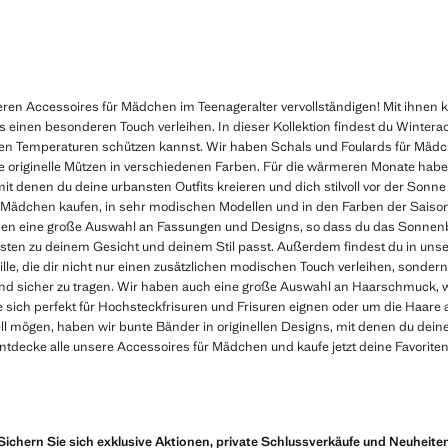
 12,99 ]
Aktueller Preis [€ 22,99 ]
eren Accessoires für Mädchen im Teenageralter vervollständigen! Mit ihnen k
s einen besonderen Touch verleihen. In dieser Kollektion findest du Wintera
ten Temperaturen schützen kannst. Wir haben Schals und Foulards für Mädch
 originelle Mützen in verschiedenen Farben. Für die wärmeren Monate habe
it denen du deine urbansten Outfits kreieren und dich stilvoll vor der Son
 Mädchen kaufen, in sehr modischen Modellen und in den Farben der Saison,
ben eine große Auswahl an Fassungen und Designs, so dass du das Sonnenb
ten zu deinem Gesicht und deinem Stil passt. Außerdem findest du in unse
e, die dir nicht nur einen zusätzlichen modischen Touch verleihen, sondern
d sicher zu tragen. Wir haben auch eine große Auswahl an Haarschmuck, w
sich perfekt für Hochsteckfrisuren und Frisuren eignen oder um die Haare 
duell mögen, haben wir bunte Bänder in originellen Designs, mit denen du de
 Entdecke alle unsere Accessoires für Mädchen und kaufe jetzt deine Favoriten
Sichern Sie sich exklusive Aktionen, private Schlussverkäufe und Neuheite