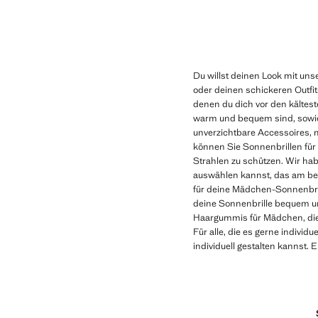
Aktueller Preis [€ 22,99 ]
Aktueller Preis [€
Du willst deinen Look mit uns
oder deinen schickeren Outfit
denen du dich vor den kältes
warm und bequem sind, sowie
unverzichtbare Accessoires, m
können Sie Sonnenbrillen für
Strahlen zu schützen. Wir ha
auswählen kannst, das am bes
für deine Mädchen-Sonnenbrill
deine Sonnenbrille bequem un
Haargummis für Mädchen, die 
Für alle, die es gerne indivi
individuell gestalten kannst.