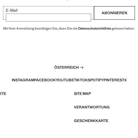
E-Mail
ABONNIEREN
Mit Ihrer Anmeldung bestätigen Sie, dass Sie die
Datenschutzrichtlinie
gelesen haben.
ÖSTERREICH
INSTAGRAM
FACEBOOK
YOUTUBE
TIKTOK
SPOTIFY
PINTEREST
X
OTE
SITE MAP
VERANTWORTUNG
GESCHENKKARTE