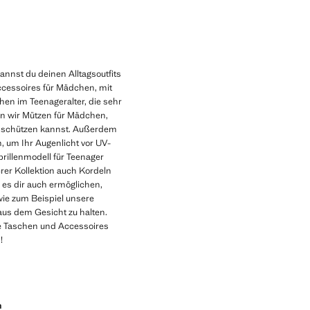
Aktueller Preis [€ 12,99 ]
annst du deinen Alltagsoutfits
ccessoires für Mädchen, mit
en im Teenageralter, die sehr
n wir Mützen für Mädchen,
ne schützen kannst. Außerdem
 um Ihr Augenlicht vor UV-
rillenmodell für Teenager
rer Kollektion auch Kordeln
 es dir auch ermöglichen,
ie zum Beispiel unsere
aus dem Gesicht zu halten.
ine Taschen und Accessoires
!
n