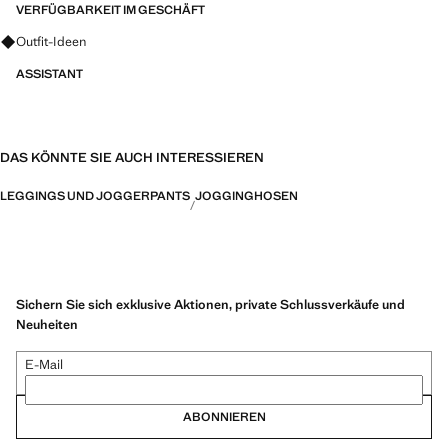
VERFÜGBARKEIT IM GESCHÄFT
Fragen zu Looks, Kleidungsstücken und Trends
Outfit-Ideen
ASSISTANT
DAS KÖNNTE SIE AUCH INTERESSIEREN
LEGGINGS UND JOGGERPANTS
JOGGINGHOSEN
Sichern Sie sich exklusive Aktionen, private Schlussverkäufe und
Neuheiten
E-Mail
ABONNIEREN