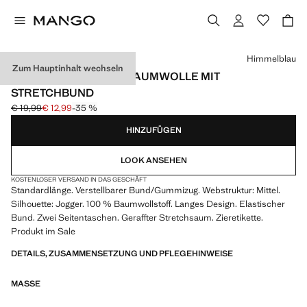
Wählen Sie eine Farbe
Himmelblau
Zum Hauptinhalt wechseln
JOGGERPANTS AUS BAUMWOLLE MIT
STRETCHBUND
€ 19,99
€ 12,99
-35 %
Ausgangspreis durchgestrichen [€ 19,99 ]
Aktueller Preis [€ 12,99 ]
HINZUFÜGEN
LOOK ANSEHEN
KOSTENLOSER VERSAND IN DAS GESCHÄFT
Standardlänge. Verstellbarer Bund/Gummizug. Webstruktur: Mittel.
Silhouette: Jogger. 100 % Baumwollstoff. Langes Design. Elastischer
Bund. Zwei Seitentaschen. Geraffter Stretchsaum. Zieretikette.
Produkt im Sale
DETAILS, ZUSAMMENSETZUNG UND PFLEGEHINWEISE
MASSE