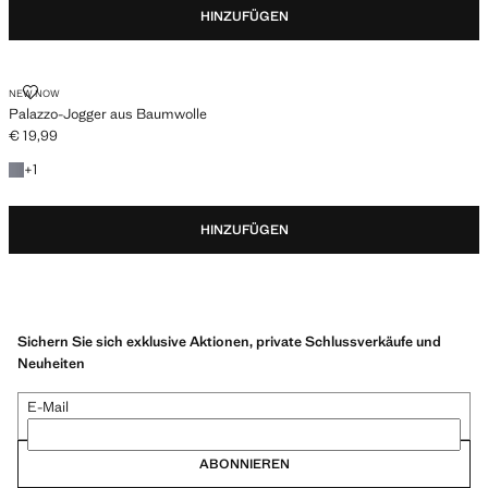
HINZUFÜGEN
PALAZZO-JOGGER AUS BAUMWOLLE
NEW NOW
Palazzo-Jogger aus Baumwolle
€ 19,99
Aktueller Preis [€ 19,99 ]
+ 1 Farbe
+
1
HINZUFÜGEN
Sichern Sie sich exklusive Aktionen, private Schlussverkäufe und
Neuheiten
E-Mail
ABONNIEREN