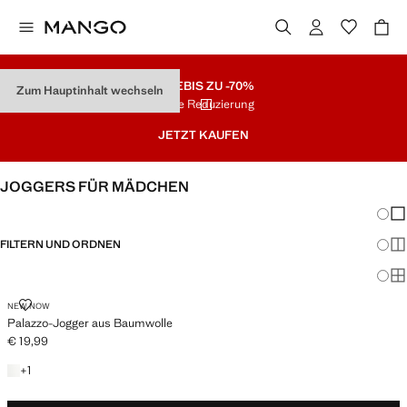
SALE
BIS ZU -70%
Zum Hauptinhalt wechseln
Letzte Reduzierung
JETZT KAUFEN
JOGGERS FÜR MÄDCHEN
Änder
Wen
FILTERN UND ORDNEN
Meh
Ma
PALAZZO-JOGGER AUS BAUMWOLLE
NEW NOW
Palazzo-Jogger aus Baumwolle
€ 19,99
Aktueller Preis [€ 19,99 ]
+ 1 Farbe
+
1