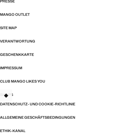
PRESSE
MANGO OUTLET
SITE MAP
VERANTWORTUNG
GESCHENKKARTE
IMPRESSUM
CLUB MANGO LIKES YOU
SHOPS
TANT
DATENSCHUTZ- UND COOKIE-RICHTLINIE
ALLGEMEINE GESCHÄFTSBEDINGUNGEN
ETHIK-KANAL