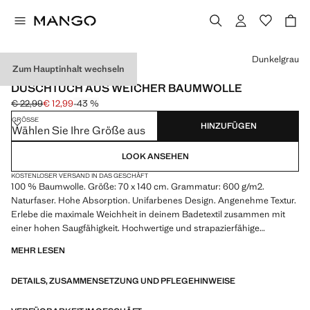
Wählen Sie eine Farbe
Dunkelgrau
Zum Hauptinhalt wechseln
600 G/M2
DUSCHTUCH AUS WEICHER BAUMWOLLE
€ 22,99
€ 12,99
-43 %
Ausgangspreis durchgestrichen [€ 22,99 ]
Aktueller Preis [€ 12,99 ]
GRÖSSE
HINZUFÜGEN
Wählen Sie Ihre Größe aus
LOOK ANSEHEN
KOSTENLOSER VERSAND IN DAS GESCHÄFT
100 % Baumwolle. Größe: 70 x 140 cm. Grammatur: 600 g/m2.
Naturfaser. Hohe Absorption. Unifarbenes Design. Angenehme Textur.
Erlebe die maximale Weichheit in deinem Badetextil zusammen mit
einer hohen Saugfähigkeit. Hochwertige und strapazierfähige
Materialien. Lässt sich mit weiteren Produkten aus der Kollektion
MEHR LESEN
kombinieren. Angenehme und weiche Textur. Produkt im Sale
DETAILS, ZUSAMMENSETZUNG UND PFLEGEHINWEISE