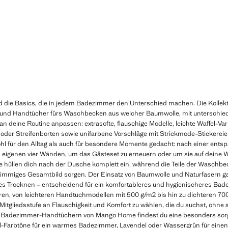
die Basics, die in jedem Badezimmer den Unterschied machen. Die Kollek
und Handtücher fürs Waschbecken aus weicher Baumwolle, mit unterschied
n deine Routine anpassen: extrasofte, flauschige Modelle, leichte Waffel-Vari
oder Streifenborten sowie unifarbene Vorschläge mit Strickmode-Stickereien
hl für den Alltag als auch für besondere Momente gedacht: nach einer e
en eigenen vier Wänden, um das Gästeset zu erneuern oder um sie auf deine
 hüllen dich nach der Dusche komplett ein, während die Teile der Waschb
 stimmiges Gesamtbild sorgen. Der Einsatz von Baumwolle und Naturfasern ga
les Trocknen – entscheidend für ein komfortableres und hygienischeres Bad
en, von leichteren Handtuchmodellen mit 500 g/m2 bis hin zu dichteren 7
 Mitgliedsstufe an Flauschigkeit und Komfort zu wählen, die du suchst, ohne
an Badezimmer-Handtüchern von Mango Home findest du eine besonders sorg
-Farbtöne für ein warmes Badezimmer, Lavendel oder Wassergrün für einen 