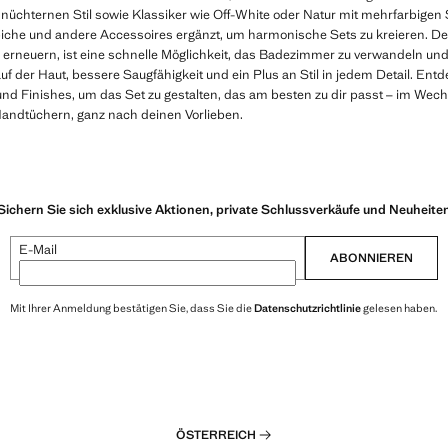
n nüchternen Stil sowie Klassiker wie Off-White oder Natur mit mehrfarbigen 
he und andere Accessoires ergänzt, um harmonische Sets zu kreieren. Dei
neuern, ist eine schnelle Möglichkeit, das Badezimmer zu verwandeln und 
f der Haut, bessere Saugfähigkeit und ein Plus an Stil in jedem Detail. Ent
und Finishes, um das Set zu gestalten, das am besten zu dir passt – im We
ndtüchern, ganz nach deinen Vorlieben.
Sichern Sie sich exklusive Aktionen, private Schlussverkäufe und Neuheite
E-Mail
ABONNIEREN
Mit Ihrer Anmeldung bestätigen Sie, dass Sie die
Datenschutzrichtlinie
gelesen haben.
ÖSTERREICH