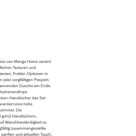
tion von Mango Home vereint
lichen Texturen und
anten, Frottier-Optionen in
 oder sorgfältigen Paspeln.
ntspannenden Dusche am Ende
 Wochenendtrips
ecken-Handtücher das Set
rantiert eine hohe
ezimmer. Die
00 g/m2 Handtüchern,
 auf Waschbeständigkeit zu
fältig zusammengestellte
sanften und aktuellen Touch,