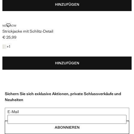
HINZUFÜGEN
STRICKJACKE MIT SCHLITZ-DETAIL
NEW NOW
Strickjacke mit Schlitz-Detail
€ 25,99
Aktueller Preis [€ 25,99 ]
+ 1 Farbe
+
1
HINZUFÜGEN
Sichern Sie sich exklusive Aktionen, private Schlussverkäufe und
Neuheiten
E-Mail
ABONNIEREN