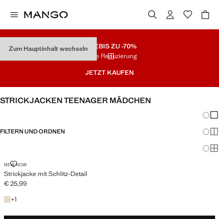
SALE
BIS ZU -70%
Zum Hauptinhalt wechseln
Letzte Reduzierung
JETZT KAUFEN
STRICKJACKEN TEENAGER MÄDCHEN
Änder
Wen
FILTERN UND ORDNEN
Meh
Ma
STRICKJACKE MIT SCHLITZ-DETAIL
NEW NOW
Strickjacke mit Schlitz-Detail
€ 25,99
Aktueller Preis [€ 25,99 ]
+ 1 Farbe
+
1