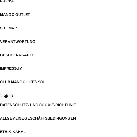
PRESSE
MANGO OUTLET
SITE MAP
VERANTWORTUNG
GESCHENKKARTE
IMPRESSUM
CLUB MANGO LIKES YOU
SHOPS
TANT
DATENSCHUTZ- UND COOKIE-RICHTLINIE
ALLGEMEINE GESCHÄFTSBEDINGUNGEN
ETHIK-KANAL