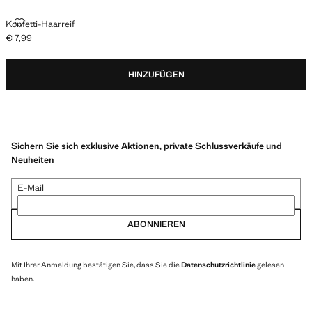
KONFETTI-HAARREIF
Konfetti-Haarreif
€ 7,99
Aktueller Preis [€ 7,99 ]
HINZUFÜGEN
Sichern Sie sich exklusive Aktionen, private Schlussverkäufe und
Neuheiten
E-Mail
ABONNIEREN
Mit Ihrer Anmeldung bestätigen Sie, dass Sie die
Datenschutzrichtlinie
gelesen
haben.