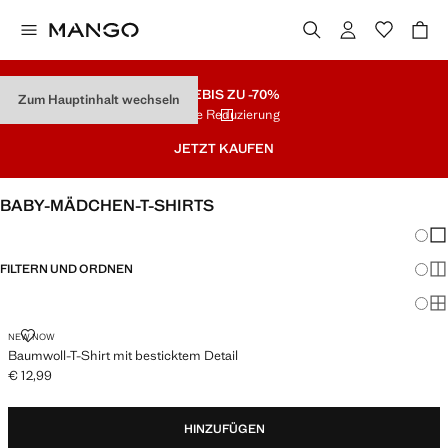
SALE
BIS ZU -70%
Zum Hauptinhalt wechseln
Letzte Reduzierung
JETZT KAUFEN
BABY-MÄDCHEN-T-SHIRTS
Änder
Wen
FILTERN UND ORDNEN
Meh
Ma
BAUMWOLL-T-SHIRT MIT BESTICKTEM DETAIL
NEW NOW
Baumwoll-T-Shirt mit besticktem Detail
€ 12,99
Aktueller Preis [€ 12,99 ]
HINZUFÜGEN