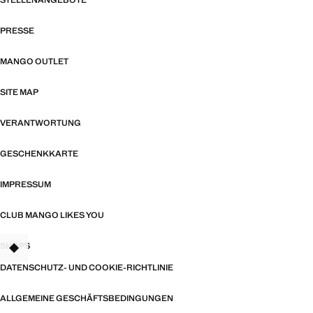
STELLENANGEBOTE
PRESSE
MANGO OUTLET
SITE MAP
VERANTWORTUNG
GESCHENKKARTE
IMPRESSUM
CLUB MANGO LIKES YOU
SHOPS
TANT
DATENSCHUTZ- UND COOKIE-RICHTLINIE
ALLGEMEINE GESCHÄFTSBEDINGUNGEN