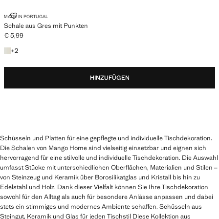
SCHALE AUS GRES MIT PUNKTEN
MADE IN PORTUGAL
Schale aus Gres mit Punkten
€ 5,99
Aktueller Preis [€ 5,99 ]
+ 2 Farben
+
2
HINZUFÜGEN
Schüsseln und Platten für eine gepflegte und individuelle Tischdekoration.
Die Schalen von Mango Home sind vielseitig einsetzbar und eignen sich
hervorragend für eine stilvolle und individuelle Tischdekoration. Die Auswahl
umfasst Stücke mit unterschiedlichen Oberflächen, Materialien und Stilen –
von Steinzeug und Keramik über Borosilikatglas und Kristall bis hin zu
Edelstahl und Holz. Dank dieser Vielfalt können Sie Ihre Tischdekoration
sowohl für den Alltag als auch für besondere Anlässe anpassen und dabei
stets ein stimmiges und modernes Ambiente schaffen. Schüsseln aus
Steingut, Keramik und Glas für jeden Tischstil Diese Kollektion aus