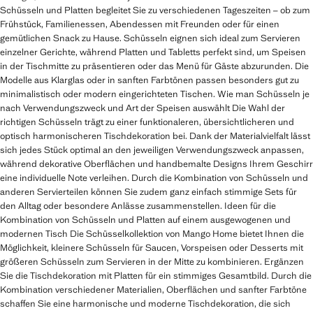
Schüsseln und Platten begleitet Sie zu verschiedenen Tageszeiten – ob zum
Frühstück, Familienessen, Abendessen mit Freunden oder für einen
gemütlichen Snack zu Hause. Schüsseln eignen sich ideal zum Servieren
einzelner Gerichte, während Platten und Tabletts perfekt sind, um Speisen
in der Tischmitte zu präsentieren oder das Menü für Gäste abzurunden. Die
Modelle aus Klarglas oder in sanften Farbtönen passen besonders gut zu
minimalistisch oder modern eingerichteten Tischen. Wie man Schüsseln je
nach Verwendungszweck und Art der Speisen auswählt Die Wahl der
richtigen Schüsseln trägt zu einer funktionaleren, übersichtlicheren und
optisch harmonischeren Tischdekoration bei. Dank der Materialvielfalt lässt
sich jedes Stück optimal an den jeweiligen Verwendungszweck anpassen,
während dekorative Oberflächen und handbemalte Designs Ihrem Geschirr
eine individuelle Note verleihen. Durch die Kombination von Schüsseln und
anderen Servierteilen können Sie zudem ganz einfach stimmige Sets für
den Alltag oder besondere Anlässe zusammenstellen. Ideen für die
Kombination von Schüsseln und Platten auf einem ausgewogenen und
modernen Tisch Die Schüsselkollektion von Mango Home bietet Ihnen die
Möglichkeit, kleinere Schüsseln für Saucen, Vorspeisen oder Desserts mit
größeren Schüsseln zum Servieren in der Mitte zu kombinieren. Ergänzen
Sie die Tischdekoration mit Platten für ein stimmiges Gesamtbild. Durch die
Kombination verschiedener Materialien, Oberflächen und sanfter Farbtöne
schaffen Sie eine harmonische und moderne Tischdekoration, die sich