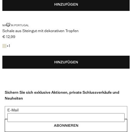
HINZUFÜGEN
SCHALE AUS STEINGUT MIT DEKORATIVEN TROPFEN
MADE IN PORTUGAL
Schale aus Steingut mit dekorativen Tropfen
€ 12,99
Aktueller Preis [€ 12,99 ]
+ 1 Farbe
+
1
HINZUFÜGEN
Sichern Sie sich exklusive Aktionen, private Schlussverkäufe und
Neuheiten
E-Mail
ABONNIEREN