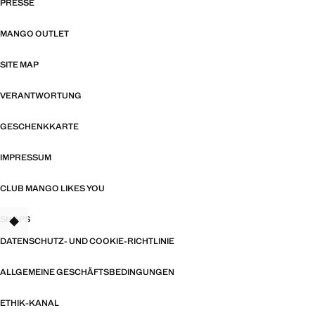
PRESSE
MANGO OUTLET
SITE MAP
VERANTWORTUNG
GESCHENKKARTE
IMPRESSUM
CLUB MANGO LIKES YOU
SHOPS
TANT
DATENSCHUTZ- UND COOKIE-RICHTLINIE
ALLGEMEINE GESCHÄFTSBEDINGUNGEN
ETHIK-KANAL