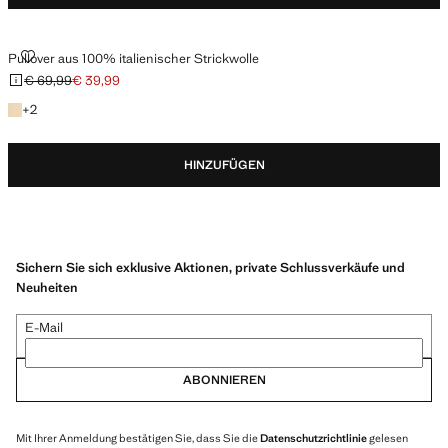
PULLOVER AUS 100% ITALIENISCHER STRICKWOLLE
Pullover aus 100% italienischer Strickwolle
€ 69,99
€ 39,99
Ausgangspreis durchgestrichen [€ 69,99 ]
Aktueller Preis [€ 39,99 ]
+ 2 Farben
+
2
HINZUFÜGEN
Sichern Sie sich exklusive Aktionen, private Schlussverkäufe und
Neuheiten
E-Mail
ABONNIEREN
Mit Ihrer Anmeldung bestätigen Sie, dass Sie die
Datenschutzrichtlinie
gelesen