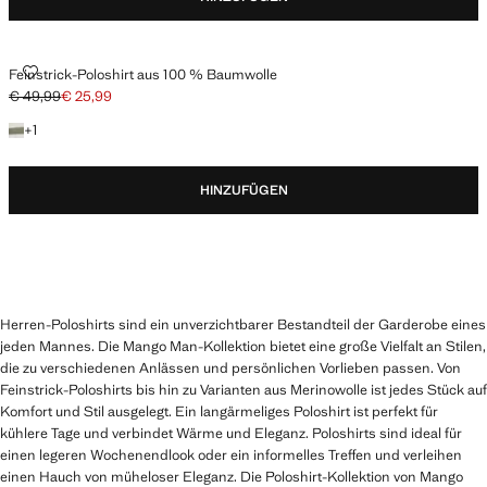
FEINSTRICK-POLOSHIRT AUS 100 % BAUMWOLLE
Feinstrick-Poloshirt aus 100 % Baumwolle
€ 49,99
€ 25,99
Ausgangspreis durchgestrichen [€ 49,99 ]
Aktueller Preis [€ 25,99 ]
+ 1 Farbe
+
1
HINZUFÜGEN
Herren-Poloshirts sind ein unverzichtbarer Bestandteil der Garderobe eines
jeden Mannes. Die Mango Man-Kollektion bietet eine große Vielfalt an Stilen,
die zu verschiedenen Anlässen und persönlichen Vorlieben passen. Von
Feinstrick-Poloshirts bis hin zu Varianten aus Merinowolle ist jedes Stück auf
Komfort und Stil ausgelegt. Ein langärmeliges Poloshirt ist perfekt für
kühlere Tage und verbindet Wärme und Eleganz. Poloshirts sind ideal für
einen legeren Wochenendlook oder ein informelles Treffen und verleihen
einen Hauch von müheloser Eleganz. Die Poloshirt-Kollektion von Mango