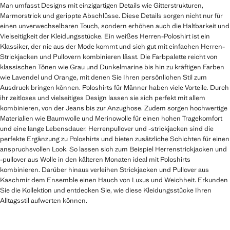
Man umfasst Designs mit einzigartigen Details wie Gitterstrukturen,
Marmorstrick und gerippte Abschlüsse. Diese Details sorgen nicht nur für
einen unverwechselbaren Touch, sondern erhöhen auch die Haltbarkeit und
Vielseitigkeit der Kleidungsstücke. Ein weißes Herren-Poloshirt ist ein
Klassiker, der nie aus der Mode kommt und sich gut mit einfachen Herren-
Strickjacken und Pullovern kombinieren lässt. Die Farbpalette reicht von
klassischen Tönen wie Grau und Dunkelmarine bis hin zu kräftigen Farben
wie Lavendel und Orange, mit denen Sie Ihren persönlichen Stil zum
Ausdruck bringen können. Poloshirts für Männer haben viele Vorteile. Durch
ihr zeitloses und vielseitiges Design lassen sie sich perfekt mit allem
kombinieren, von der Jeans bis zur Anzughose. Zudem sorgen hochwertige
Materialien wie Baumwolle und Merinowolle für einen hohen Tragekomfort
und eine lange Lebensdauer. Herrenpullover und -strickjacken sind die
perfekte Ergänzung zu Poloshirts und bieten zusätzliche Schichten für einen
anspruchsvollen Look. So lassen sich zum Beispiel Herrenstrickjacken und
-pullover aus Wolle in den kälteren Monaten ideal mit Poloshirts
kombinieren. Darüber hinaus verleihen Strickjacken und Pullover aus
Kaschmir dem Ensemble einen Hauch von Luxus und Weichheit. Erkunden
Sie die Kollektion und entdecken Sie, wie diese Kleidungsstücke Ihren
Alltagsstil aufwerten können.