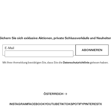
 15,99 ]
Aktueller Preis [€ 15,99 ]
Sichern Sie sich exklusive Aktionen, private Schlussverkäufe und Neuheite
E-Mail
ABONNIEREN
Mit Ihrer Anmeldung bestätigen Sie, dass Sie die
Datenschutzrichtlinie
gelesen haben.
ÖSTERREICH
INSTAGRAM
FACEBOOK
YOUTUBE
TIKTOK
SPOTIFY
PINTEREST
X