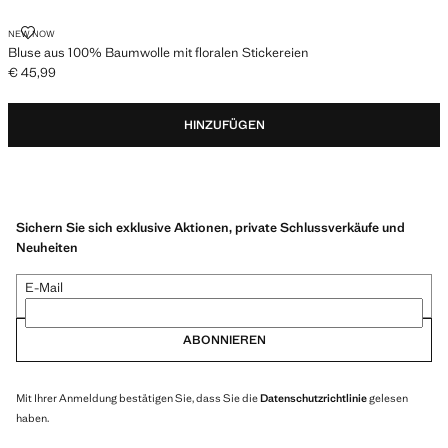
BLUSE AUS 100% BAUMWOLLE MIT FLORALEN STICKEREIEN
NEW NOW
Bluse aus 100% Baumwolle mit floralen Stickereien
€ 45,99
Aktueller Preis [€ 45,99 ]
HINZUFÜGEN
Sichern Sie sich exklusive Aktionen, private Schlussverkäufe und
Neuheiten
E-Mail
ABONNIEREN
Mit Ihrer Anmeldung bestätigen Sie, dass Sie die
Datenschutzrichtlinie
gelesen
haben.