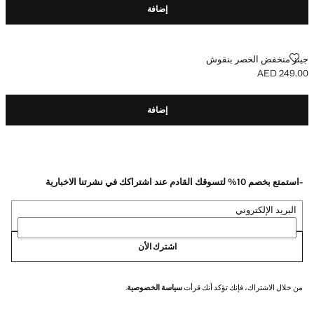
إضافة
جينز منخفض الخصر بنقوش
جينز منخفض الخصر بنقوش
AED 249.00
السعر الحالي [AED 249.00 ]
إضافة
-استمتع بخصم 10% لتسوقك القادم عند اشتراكك في نشرتنا الاخبارية
البريد الإلكتروني
اشترك الأن
من خلال الاشتراك، فإنك تؤكد أنك قرأت
سياسة الخصوصية
.