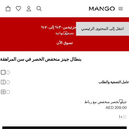
تنزيلات جزئية
من٣٠% إلى٧٠%
انتقل إلى المحتوى الرئيسي
تصفية نهائية
تسوق الآن
بنطال جينز منخفض الخصر في سن المراهقة
مشاهدة الكل
LOW WAIST
تغيير 
عرض
عامل التصفية والطلب
عرض
عرض
جينز بخصر منخفض مع رباط
جينز بخصر منخفض مع رباط
AED 209.00
السعر الحالي [AED 209.00 ]
+ لون آخر
1
+