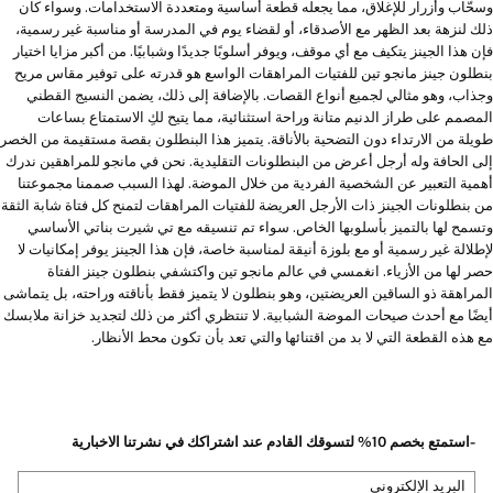
وسحّاب وأزرار للإغلاق، مما يجعله قطعة أساسية ومتعددة الاستخدامات. وسواء كان
ذلك لنزهة بعد الظهر مع الأصدقاء، أو لقضاء يوم في المدرسة أو مناسبة غير رسمية،
فإن هذا الجينز يتكيف مع أي موقف، ويوفر أسلوبًا جديدًا وشبابيًا. من أكبر مزايا اختيار
بنطلون جينز مانجو تين للفتيات المراهقات الواسع هو قدرته على توفير مقاس مريح
وجذاب، وهو مثالي لجميع أنواع القصات. بالإضافة إلى ذلك، يضمن النسيج القطني
المصمم على طراز الدنيم متانة وراحة استثنائية، مما يتيح لكِ الاستمتاع بساعات
طويلة من الارتداء دون التضحية بالأناقة. يتميز هذا البنطلون بقصة مستقيمة من الخصر
إلى الحافة وله أرجل أعرض من البنطلونات التقليدية. نحن في مانجو للمراهقين ندرك
أهمية التعبير عن الشخصية الفردية من خلال الموضة. لهذا السبب صممنا مجموعتنا
من بنطلونات الجينز ذات الأرجل العريضة للفتيات المراهقات لتمنح كل فتاة شابة الثقة
وتسمح لها بالتميز بأسلوبها الخاص. سواء تم تنسيقه مع تي شيرت بناتي الأساسي
لإطلالة غير رسمية أو مع بلوزة أنيقة لمناسبة خاصة، فإن هذا الجينز يوفر إمكانيات لا
حصر لها من الأزياء. انغمسي في عالم مانجو تين واكتشفي بنطلون جينز الفتاة
المراهقة ذو الساقين العريضتين، وهو بنطلون لا يتميز فقط بأناقته وراحته، بل يتماشى
أيضًا مع أحدث صيحات الموضة الشبابية. لا تنتظري أكثر من ذلك لتجديد خزانة ملابسك
مع هذه القطعة التي لا بد من اقتنائها والتي تعد بأن تكون محط الأنظار.
-استمتع بخصم 10% لتسوقك القادم عند اشتراكك في نشرتنا الاخبارية
البريد الإلكتروني