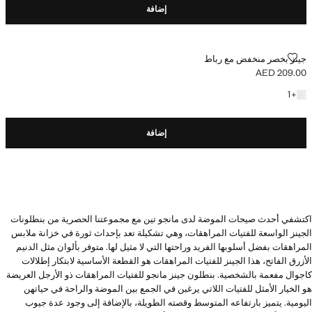
إضافة
جينز بخصر منخفض مع رباط
جينز بخصر منخفض مع رباط
AED 209.00
السعر الحالي [AED 209.00 ]
+ لون آخر
1
+
إضافة
اكتشفي أحدث صيحات الموضة لدى مانجو تين مع مجموعتنا الحصرية من بنطلونات
الجينز الواسعة للفتيات المراهقات، وهي تشكيلة تعد بإحداث ثورة في خزانة ملابس
المراهقات بفضل أسلوبها الفريد وراحتها التي لا مثيل لها. متوفر بألوان مثل الدنيم
الأزرق الفاتح، هذا الجينز للفتيات المراهقات هو القطعة الأساسية لابتكار إطلالات
كاجوال مفعمة بالشخصية. بنطلون جينز مانجو للفتيات المراهقات ذو الأرجل العريضة
هو الخيار الأمثل للفتيات اللاتي يرغبن في الجمع بين الموضة والراحة في حياتهن
اليومية. يتميز بارتفاعه المتوسط وقصته الطويلة، بالإضافة إلى وجود عدة جيوب