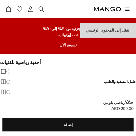
تنزيلات جزئية
من٣٠% إلى٧٠%
انتقل إلى المحتوى الرئيسي
تصفية نهائية
تسوق الآن
أحذية رياضية للفتيات
تغيير 
عرض
عامل التصفية والطلب
عرض
عرض
حذاء رياضي بلونين
حذاء رياضي بلونين
AED 209.00
السعر الحالي [AED 209.00 ]
إضافة