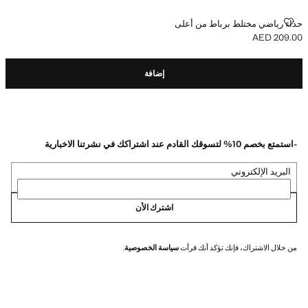
حذاء رياضي مختلط برباط من أعلى
حذاء رياضي مختلط برباط من أعلى
AED 209.00
السعر الحالي [AED 209.00 ]
إضافة
-استمتع بخصم 10% لتسوقك القادم عند اشتراكك في نشرتنا الاخبارية
البريد الإلكتروني
اشترك الأن
من خلال الاشتراك، فإنك تؤكد أنك قرأت
سياسة الخصوصية
.