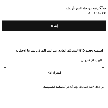
حذاء برقبة من جلد البقر بأربطة
حذاء برقبة من جلد البقر بأربطة
AED 349.00
السعر الحالي [AED 349.00 ]
إضافة
-استمتع بخصم 10% لتسوقك القادم عند اشتراكك في نشرتنا الاخبارية
البريد الإلكتروني
اشترك الأن
من خلال الاشتراك، فإنك تؤكد أنك قرأت
سياسة الخصوصية
.