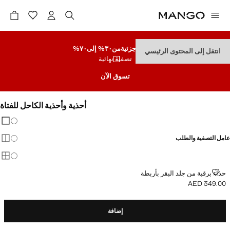
تنزيلات جزئية
من٣٠% إلى٧٠%
انتقل إلى المحتوى الرئيسي
تصفية نهائية
تسوق الآن
أحذية وأحذية الكاحل للفتاة
تغيير 
عرض
عامل التصفية والطلب
عرض
عرض
حذاء برقبة من جلد البقر بأربطة
حذاء برقبة من جلد البقر بأربطة
AED 349.00
السعر الحالي [AED 349.00 ]
إضافة