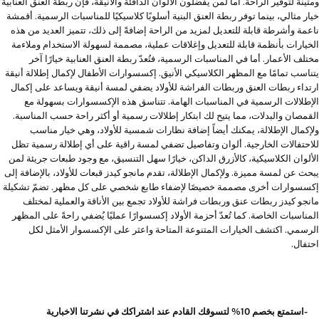
ومتينة لتوفير الراحة. أما لمن يفضلون الألوان الدافئة والأنيقة، فإن ربطة العنق العنابية
خيار مثالي، بينما توفر ربطة العنق البنية أسلوبًا كلاسيكيًا للمناسبات الرسمية. أقمشة
ناعمة وأشرطة قابلة للتعديل لمزيد من الراحة إضافةً إلى ذلك، تتميز العديد من هذه
الخيارات بأنظمة قابلة للتعديل وإغلاقات عملية، مصممة لسهولة الاستخدام وملاءمة
مختلف الأعمار. أما في المناسبات الرسمية، فتُعدّ ربطة العنق العنابية خيارًا آخر
يتناسب تمامًا مع المظهر الكلاسيكي الأنيق. إكسسوارات الأطفال لإكمال إطلالة أنيقة
ارتداء ربطات العنق وربطات الفراشة للأولاد يضفي لمسة أنيقة ويساعد على إكمال
الإطلالات الرسمية في المناسبات الهامة. تتناسق هذه الإكسسوارات بسهولة مع
القمصان والبدلات، مما يتيح لك ابتكار إطلالات رسمية أو أكثر راحة حسب المناسبة.
ولإكمال الإطلالة، يمكنك أيضاً إضافة نظارات شمسية للأولاد، وهي خيار مناسب
للاحتفالات الخارجية. ألوان وتفاصيل تضفي لمسة راقية على أي إطلالة رسمية تظل
الألوان الكلاسيكية، كالأزرق الداكن، خيارًا سهل التنسيق، مع وجود طبعات جريئة لمن
يبحث عن لمسة مميزة. ولإكمال الإطلالة، تقدم مانجو كيدز قبعات للأولاد، بالإضافة إلى
إكسسوارات أخرى مصممة خصيصًا لإضفاء طابع شخصي على كل مظهر. تضمّ تشكيلة
مانجو كيدز ربطات عنق وربطات فراشة للأولاد تجمع بين الأناقة والعملية لمختلف
المناسبات الخاصة. كما تُعدّ أحزمة الأولاد إكسسوارًا عمليًا يُضفي راحةً على المظهر
الرسمي. اكتشف الخيارات المتنوعة المتاحة واعثر على الإكسسوار الأمثل لكل
احتفال.
-استمتع بخصم 10% لتسوقك القادم عند اشتراكك في نشرتنا الاخبارية