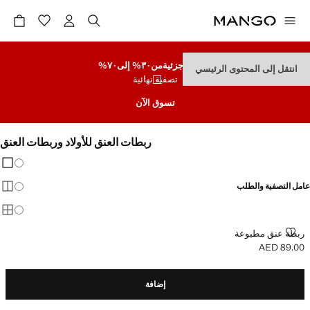
تنزيلات جزئية
من٣٠% إلى٧٠%
انتقل إلى المحتوى الرئيسي
تصفية نهائية
تسوق الآن
ربطات العنق للأولاد وربطات العنق
تغيير 
عرض
عامل التصفية والطلب
عرض
عرض
ربطة عنق مطبوعة
ربطة عنق مطبوعة
AED 89.00
السعر الحالي [AED 89.00 ]
إضافة