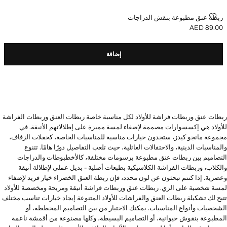
ربطة عنق مطبوعة بنقش الدراجات
ربطة عنق مطبوعة بنقش الدراجات
AED 89.00
السعر الحالي [AED 89.00 ]
إضافة
ربطات عنق وربطات فراشة للأولاد لكل مناسبة خاصة ربطات العنق وربطات الفراشة
للأولاد هي إكسسوارات مصممة لإضفاء لمسة مميزة على إطلالاتهم الأنيقة. في
مجموعة مانجو كيدز، ستجدون خيارات مناسبة للمناسبات الخاصة، كحفلات الزفاف،
والمناسبات الدينية، والاحتفالات العائلية، حيث تلعب التفاصيل دورًا هامًا. تتنوع
التصاميم بين ربطات عنق مطبوعة برسومات مختلفة، كالأخطبوطات والدراجات
والكلاب، وربطات الفراشة الكلاسيكية بطبعات أصلية - بديل عملي لإطلالة أنيقة
وعصرية. إذا كنتم تبحثون عن لون محدد، فإن ربطة العنق الخضراء خيار فريد لإضفاء
لمسة شخصية على الزي. ربطات عنق وربطات فراشة أنيقة ومريحة ومخصصة للأولاد
تتيح لك تشكيلة ربطات العنق والفراشات للأولاد المتنوعة إيجاد خيارات تناسب مختلف
الشخصيات وأنواع المناسبات. يمكنك الاختيار من بين التصاميم المخططة، أو
المطبوعة بنقوش حيوانية، أو التصاميم البسيطة، وكلها مصنوعة من أقمشة ناعمة