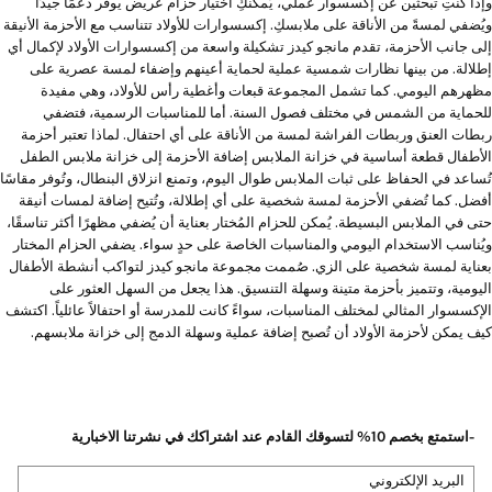
وإذا كنتِ تبحثين عن إكسسوار عملي، يُمكنكِ اختيار حزام عريض يوفر دعمًا جيدًا
ويُضفي لمسةً من الأناقة على ملابسكِ. إكسسوارات للأولاد تتناسب مع الأحزمة الأنيقة
إلى جانب الأحزمة، تقدم مانجو كيدز تشكيلة واسعة من إكسسوارات الأولاد لإكمال أي
إطلالة. من بينها نظارات شمسية عملية لحماية أعينهم وإضفاء لمسة عصرية على
مظهرهم اليومي. كما تشمل المجموعة قبعات وأغطية رأس للأولاد، وهي مفيدة
للحماية من الشمس في مختلف فصول السنة. أما للمناسبات الرسمية، فتضفي
ربطات العنق وربطات الفراشة لمسة من الأناقة على أي احتفال. لماذا تعتبر أحزمة
الأطفال قطعة أساسية في خزانة الملابس إضافة الأحزمة إلى خزانة ملابس الطفل
تُساعد في الحفاظ على ثبات الملابس طوال اليوم، وتمنع انزلاق البنطال، وتُوفر مقاسًا
أفضل. كما تُضفي الأحزمة لمسة شخصية على أي إطلالة، وتُتيح إضافة لمسات أنيقة
حتى في الملابس البسيطة. يُمكن للحزام المُختار بعناية أن يُضفي مظهرًا أكثر تناسقًا،
ويُناسب الاستخدام اليومي والمناسبات الخاصة على حدٍ سواء. يضفي الحزام المختار
بعناية لمسة شخصية على الزي. صُممت مجموعة مانجو كيدز لتواكب أنشطة الأطفال
اليومية، وتتميز بأحزمة متينة وسهلة التنسيق. هذا يجعل من السهل العثور على
الإكسسوار المثالي لمختلف المناسبات، سواءً كانت للمدرسة أو احتفالاً عائلياً. اكتشف
كيف يمكن لأحزمة الأولاد أن تُصبح إضافة عملية وسهلة الدمج إلى خزانة ملابسهم.
-استمتع بخصم 10% لتسوقك القادم عند اشتراكك في نشرتنا الاخبارية
البريد الإلكتروني