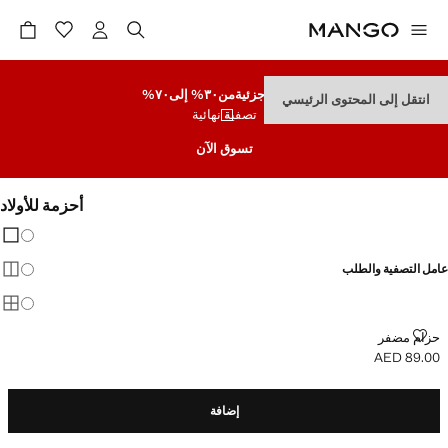
تنزيلات جزئية
من٣٠% إلى٧٠%
انتقل إلى المحتوى الرئيسي
تصفية نهائية
تسوق الآن
أحزمة للأولاد
تغيير 
عرض
عامل التصفية والطلب
عرض
عرض
حزام مضفر
حزام مضفر
AED 89.00
السعر الحالي [AED 89.00 ]
إضافة