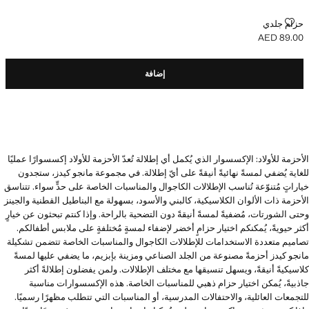
حزام جلدي
حزام جلدي
AED 89.00
السعر الحالي [AED 89.00 ]
إضافة
الأحزمة للأولاد: الإكسسوار الذي يُكمل أي إطلالة تُعدّ الأحزمة للأولاد إكسسوارًا عمليًا
للغاية يُضفي لمسةً نهائيةً أنيقةً على أيّ إطلالة. في مجموعة مانجو كيدز، ستجدون
خياراتٍ مُتنوّعة تُناسب الإطلالات الكاجوال والمناسبات الخاصة على حدٍّ سواء. تتناسق
الأحزمة ذات الألوان الكلاسيكية، كالبني والأسود، بسهولة مع البناطيل القطنية والجينز
وحتى الشورتات، مُضفيةً لمسةً أنيقةً دون التضحية بالراحة. وإذا كنتم تبحثون عن خيارٍ
أكثر حيويةً، يُمكنكم اختيار حزامٍ أخضر لإضفاء لمسةٍ مُختلفةٍ على ملابس أطفالكم.
تصاميم متعددة الاستخدامات للإطلالات الكاجوال والمناسبات الخاصة تتضمن تشكيلة
مانجو كيدز أحزمةً مصنوعة من الجلد الصناعي ومزينة بإبزيم، ما يضفي عليها لمسةً
كلاسيكيةً أنيقةً، ويسهل تنسيقها مع مختلف الإطلالات. ولمن يفضلون إطلالةً أكثر
جاذبيةً، يُمكن اختيار حزام ذهبي للمناسبات الخاصة. هذه الإكسسوارات مناسبة
للتجمعات العائلية، والاحتفالات المدرسية، أو المناسبات التي تتطلب مظهرًا رسميًا.