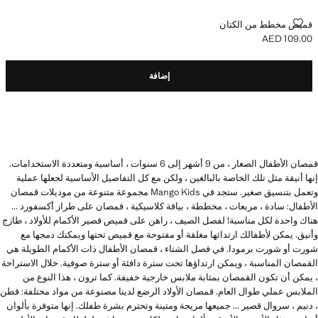
قميص مخطط من الكتان
قميص مخطط من الكتان
AED 109.00
السعر الحالي [AED 109.00 ]
إضافة
قمصان الأطفال الصغار ، من 9 أشهر إلى 6 سنوات ، أساسية ومتعددة الاستخدامات.
إنها أنيقة مثل تلك الخاصة بالبالغين ، ولكن مع كل التفاصيل الأساسية لجعلها عملية
وتعمل بتنسيق صغير. ستجد في Mango Kids مجموعة متنوعة من موديلات قمصان
الأطفال: سادة ، مربعات ، مخططة ، بياقة كلاسيكية ، قمصان على طراز أكسفورد ...
هناك واحدة لكل مناسبة! لفصل الصيف ، راهن على قميص قصير الأكمام للأولاد ، طازج
وأنيق. يمكن لأطفالك ارتدائها مغلقة أو مفتوحة مع قميص تحتها ويمكنك دمجها مع
شورت أو شورت برمودا. في فصل الشتاء ، قمصان الأطفال ذات الأكمام الطويلة هي
القمصان المناسبة ، ويمكن ارتداؤها تحت سترة دافئة أو سترة صوفية. خلال الاستراحة
، يمكن أن تكون القمصان بمثابة ملابس خارجية خفيفة. كما ترون ، هذا النوع من
الملابس عملي طوال العام. قمصان الأولاد الرضع لدينا مصنوعة من مواد مختلفة: قطن
، دنيم ، سروال قصير ... جميعها مريحة ومتينة وتحترم بشرة طفلك. إنها متوفرة بألوان