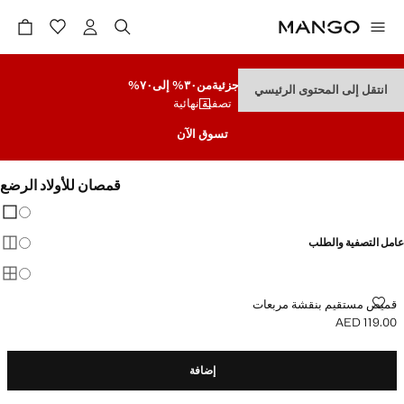
تنزيلات جزئية
من٣٠% إلى٧٠%
انتقل إلى المحتوى الرئيسي
تصفية نهائية
تسوق الآن
قمصان للأولاد الرضع
تغيير 
عرض
عامل التصفية والطلب
عرض
عرض
قميص مستقيم بنقشة مربعات
قميص مستقيم بنقشة مربعات
AED 119.00
السعر الحالي [AED 119.00 ]
إضافة