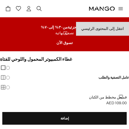
تنزيلات جزئية
من٣٠% إلى٧٠%
انتقل إلى المحتوى الرئيسي
تصفية نهائية
تسوق الآن
غطاء الكمبيوتر المحمول واللوحي للفتاة
تغيير 
عرض
عامل التصفية والطلب
عرض
عرض
قميص مخطط من الكتان
قميص مخطط من الكتان
AED 109.00
السعر الحالي [AED 109.00 ]
إضافة