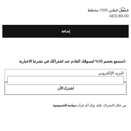
قميص قطني 100٪ مخطط
قميص قطني 100٪ مخطط
AED 89.00
السعر الحالي [AED 89.00 ]
إضافة
-استمتع بخصم 10% لتسوقك القادم عند اشتراكك في نشرتنا الاخبارية
البريد الإلكتروني
اشترك الأن
من خلال الاشتراك، فإنك تؤكد أنك قرأت
سياسة الخصوصية
.