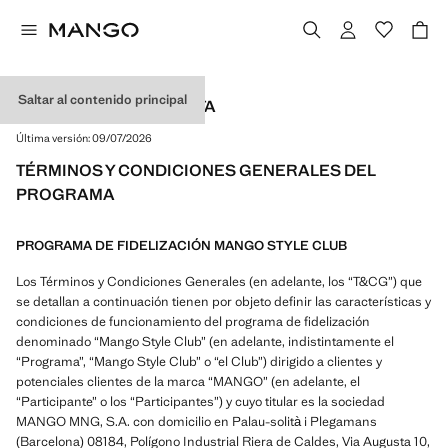
Saltar al contenido principal
CONDICIONES DE VENTA
Última versión:
09/07/2026
TÉRMINOS Y CONDICIONES GENERALES DEL
PROGRAMA
PROGRAMA DE FIDELIZACIÓN MANGO STYLE CLUB
Los Términos y Condiciones Generales (en adelante, los “T&CG”) que
se detallan a continuación tienen por objeto definir las características y
condiciones de funcionamiento del programa de fidelización
denominado “Mango Style Club” (en adelante, indistintamente el
“Programa”, “Mango Style Club” o “el Club”) dirigido a clientes y
potenciales clientes de la marca “MANGO” (en adelante, el
“Participante” o los “Participantes”) y cuyo titular es la sociedad
MANGO MNG, S.A. con domicilio en Palau-solità i Plegamans
(Barcelona) 08184, Polígono Industrial Riera de Caldes, Via Augusta 10,