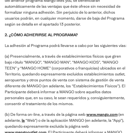
del anterior programa Mango likes you, se beneficiaran
automáticamente de las ventajas que éste ofrece sin necesidad de
formalizar ninguna adhesión. Sin perjuicio de lo anterior, dichos
usuarios podrán, en cualquier momento, darse de baja del Programa
según se detalla en el apartado 13 posterior.
2. ¿CÓMO ADHERIRSE AL PROGRAMA?
La adhesión al Programa podrá llevarse a cabo por las siguientes vías:
(a) Presencialmente, a través de establecimientos físicos que giren
bajo rótulo “MANGO”, “MANGO MAN”, “MANGO KIDS”, “MANGO
TEEN” y “MANGO HOME” (corporativos o franquicias) ubicados en el
Territorio, quedando expresamente excluidos establecimientos outlet,
aeropuertos y otros puntos de venta con sistema de gestión de venta
diferente de MANGO (en adelante, los “Establecimientos Físicos”). El
Participante deberá informar a MANGO sobre aquellos datos
personales que, en su caso, le sean requeridos y, consiguientemente,
consentir el tratamiento de los mismos.
(b) De forma on-line, a través de la página web
www.mango.com
(en
adelante,
la
“Web”) o de la aplicación MANGO (en adelante, la “App”),
quedando expresamente excluida la página web
www.mangooutlet.com
. El Participante deberá informar a MANGO