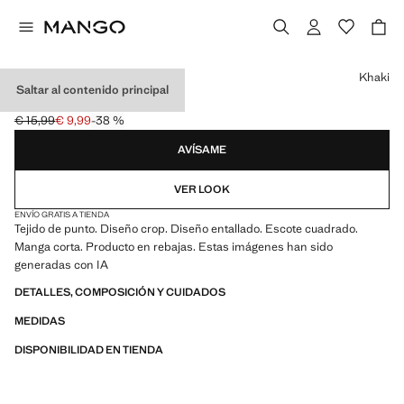
Selecciona un color
Khaki
Saltar al contenido principal
TOP CROP ENTALLADO
€ 15,99
€ 9,99
-38 %
Precio inicial tachado [€ 15,99 ]
Precio actual [€ 9,99 ]
AVÍSAME
VER LOOK
ENVÍO GRATIS A TIENDA
Tejido de punto. Diseño crop. Diseño entallado. Escote cuadrado.
Manga corta. Producto en rebajas. Estas imágenes han sido
generadas con IA
DETALLES, COMPOSICIÓN Y CUIDADOS
MEDIDAS
DISPONIBILIDAD EN TIENDA