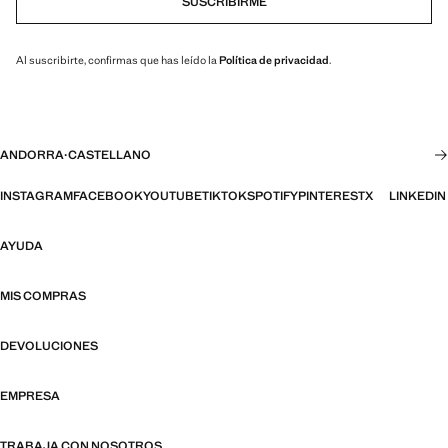
SUSCRIBIRME
Al suscribirte, confirmas que has leído la
Política de privacidad
.
ANDORRA
·
CASTELLANO
INSTAGRAM
FACEBOOK
YOUTUBE
TIKTOK
SPOTIFY
PINTEREST
X
LINKEDIN
AYUDA
MIS COMPRAS
DEVOLUCIONES
EMPRESA
TRABAJA CON NOSOTROS