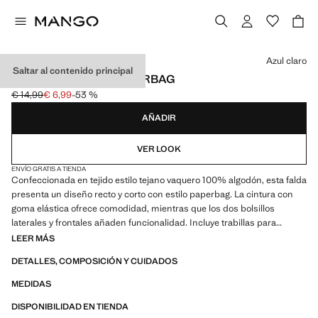
Selecciona un color
Azul claro
Saltar al contenido principal
FALDA VAQUERA PAPERBAG
€ 14,99
€ 6,99
-53 %
Precio inicial tachado [€ 14,99 ]
Precio actual [€ 6,99 ]
AÑADIR
VER LOOK
ENVÍO GRATIS A TIENDA
Confeccionada en tejido estilo tejano vaquero 100% algodón, esta falda
presenta un diseño recto y corto con estilo paperbag. La cintura con
goma elástica ofrece comodidad, mientras que los dos bolsillos
laterales y frontales añaden funcionalidad. Incluye trabillas para
cinturón y cierre delantero con botón a presión
LEER MÁS
DETALLES, COMPOSICIÓN Y CUIDADOS
MEDIDAS
DISPONIBILIDAD EN TIENDA