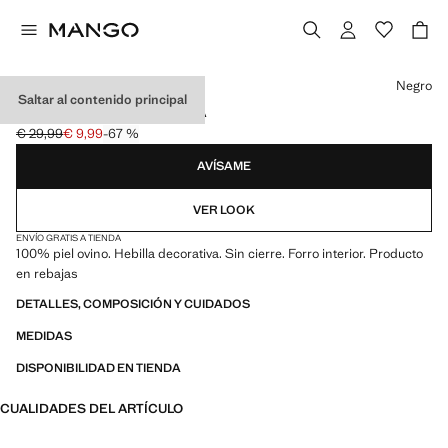
Selecciona un color
Negro
Saltar al contenido principal
GUANTES PIEL HEBILLA
€ 29,99
€ 9,99
-67 %
Precio inicial tachado [€ 29,99 ]
Precio actual [€ 9,99 ]
AVÍSAME
VER LOOK
ENVÍO GRATIS A TIENDA
100% piel ovino. Hebilla decorativa. Sin cierre. Forro interior. Producto
en rebajas
DETALLES, COMPOSICIÓN Y CUIDADOS
MEDIDAS
DISPONIBILIDAD EN TIENDA
CUALIDADES DEL ARTÍCULO