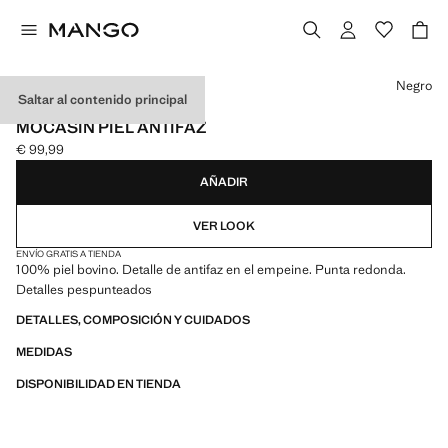
Selecciona un color
Negro
Saltar al contenido principal
PIEL
MOCASÍN PIEL ANTIFAZ
€ 99,99
Precio actual [€ 99,99 ]
AÑADIR
VER LOOK
ENVÍO GRATIS A TIENDA
100% piel bovino. Detalle de antifaz en el empeine. Punta redonda.
Detalles pespunteados
DETALLES, COMPOSICIÓN Y CUIDADOS
MEDIDAS
DISPONIBILIDAD EN TIENDA