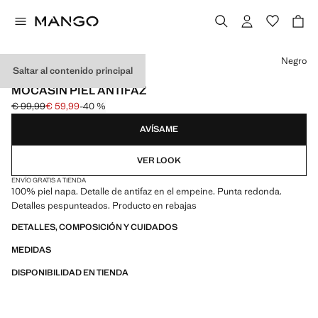
Selecciona un color
Negro
Saltar al contenido principal
PIEL / MADE IN PORTUGAL
MOCASÍN PIEL ANTIFAZ
€ 99,99
€ 59,99
-40 %
Precio inicial tachado [€ 99,99 ]
Precio actual [€ 59,99 ]
AVÍSAME
VER LOOK
ENVÍO GRATIS A TIENDA
100% piel napa. Detalle de antifaz en el empeine. Punta redonda.
Detalles pespunteados. Producto en rebajas
DETALLES, COMPOSICIÓN Y CUIDADOS
MEDIDAS
DISPONIBILIDAD EN TIENDA