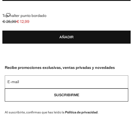
TOP HALTER PUNTO BORDADO
Top halter punto bordado
€ 25,99
€ 12,99
Precio inicial tachado [€ 25,99 ]
Precio actual [€ 12,99 ]
AÑADIR
Recibe promociones exclusivas, ventas privadas y novedades
E-mail
SUSCRIBIRME
Al suscribirte, confirmas que has leído la
Política de privacidad
.