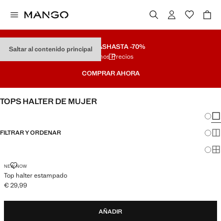
REBAJAS
HASTA -70%
Saltar al contenido principal
Últimos Precios
COMPRAR AHORA
TOPS HALTER DE MUJER
Cambi
Mos
FILTRAR Y ORDENAR
Mos
Mos
TOP HALTER ESTAMPADO
NEW NOW
Top halter estampado
€ 29,99
Precio actual [€ 29,99 ]
AÑADIR