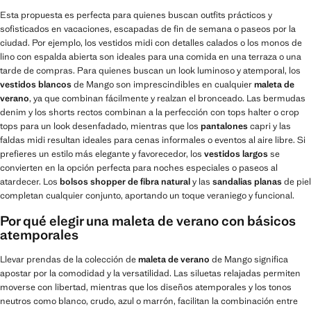
Esta propuesta es perfecta para quienes buscan outfits prácticos y
sofisticados en vacaciones, escapadas de fin de semana o paseos por la
ciudad. Por ejemplo, los vestidos midi con detalles calados o los monos de
lino con espalda abierta son ideales para una comida en una terraza o una
tarde de compras. Para quienes buscan un look luminoso y atemporal, los
vestidos blancos
de Mango son imprescindibles en cualquier
maleta de
verano
, ya que combinan fácilmente y realzan el bronceado. Las bermudas
denim y los shorts rectos combinan a la perfección con tops halter o crop
tops para un look desenfadado, mientras que los
pantalones
capri y las
faldas midi resultan ideales para cenas informales o eventos al aire libre. Si
prefieres un estilo más elegante y favorecedor, los
vestidos largos
se
convierten en la opción perfecta para noches especiales o paseos al
atardecer. Los
bolsos shopper de fibra natural
y las
sandalias planas
de piel
completan cualquier conjunto, aportando un toque veraniego y funcional.
Por qué elegir una maleta de verano con básicos
atemporales
Llevar prendas de la colección de
maleta de verano
de Mango significa
apostar por la comodidad y la versatilidad. Las siluetas relajadas permiten
moverse con libertad, mientras que los diseños atemporales y los tonos
neutros como blanco, crudo, azul o marrón, facilitan la combinación entre