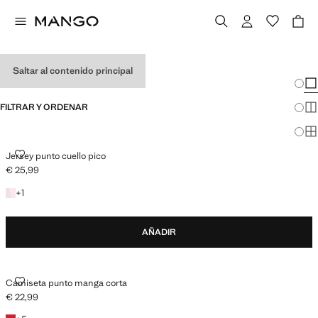
MALETA DE VERANO
Saltar al contenido principal
Cambi
Mos
FILTRAR Y ORDENAR
Mos
Mos
JERSEY PUNTO CUELLO PICO
Jersey punto cuello pico
€ 25,99
Precio actual [€ 25,99 ]
+1 color
+
1
AÑADIR
CAMISETA PUNTO MANGA CORTA
Camiseta punto manga corta
€ 22,99
Precio actual [€ 22,99 ]