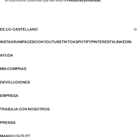
Al suscribirte, confirmas que has leído la
Política de privacidad
.
EE.UU
·
CASTELLANO
INSTAGRAM
FACEBOOK
YOUTUBE
TIKTOK
SPOTIFY
PINTEREST
X
LINKEDIN
AYUDA
MIS COMPRAS
DEVOLUCIONES
EMPRESA
TRABAJA CON NOSOTROS
PRENSA
MANGO OUTLET