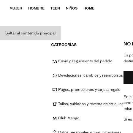
MUJER
HOMBRE
TEEN
NIÑOS
HOME
Saltar al contenido principal
NO 
CATEGORÍAS
Es po
Envío y seguimiento del pedido
disti
Devoluciones, cambios y reembolsos
Pagos, promociones y tarjeta regalo
En el
tendr
Tallas, cuidados y reventa de artículos
mism
Club Mango
Si es
Datos personales y comunicaciones