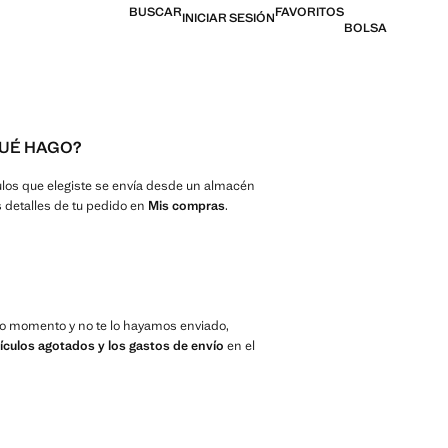
BUSCAR
FAVORITOS
INICIAR SESIÓN
BOLSA
QUÉ HAGO?
culos que elegiste se envía desde un almacén
os detalles de tu pedido en
Mis compras
.
imo momento y no te lo hayamos enviado,
ículos agotados y los gastos de envío
en el