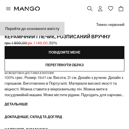
Виберіть колір
Темно-червоний
Перейти до основного вмісту
MADE IN PORTUGAL
КЕРАМІЧНИЙ ГЛЕЧИК, РОЗПИСАНИЙ ВРУЧНУ
грн. 1 899,00
грн. 1 149,00
-39%
Початкова ціна перекреслена [грн. 1 899,00 ]
Поточна ціна [грн. 1 149,00 ]
ПОВІДОМТЕ МЕНЕ
ПЕРЕГЛЯНУТИ ОБРАЗ
БЕЗКОШТОВНА ДОСТАВКА В МАГАЗИН
100% грес. Розмір: 19x11 см. Висота: 21 см. Дизайн з ручкою. Дизайн з
горошком. Виготовлено в Португалії. Матеріали високої якості та
міцності. Можна ставити в мікрохвильову піч. Можна мити в
посудомийній машині. Може містити рідини. Підходить для харчових
продуктів. Поєднується з іншими продуктами колекції. Столові
ДЕТАЛЬНІШЕ
прибори з ручним розписом. Вони мають дуже особливий вигляд, що
підкреслює їхню цінність. У майбутньому це може стати абсолютно
ДОКЛАДНІШЕ, СКЛАД ТА ДОГЛЯД
унікальним та індивідуальним сервізом