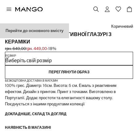
Виберіть колір
Коричневий
Перейти до основного вмісту
СЕРЕДНЯ МИСКА З РЕАКТИВНОЇ ГЛАЗУРІ З
КЕРАМІКИ
грн. 549,00
грн. 449,00
-18%
Початкова ціна перекреслена [грн. 549,00 ]
Поточна ціна [грн. 449,00 ]
РОЗМІР
Виберіть свій розмір
ПЕРЕГЛЯНУТИ ОБРАЗ
БЕЗКОШТОВНА ДОСТАВКА В МАГАЗИН
100% грес. Діаметр: 16см. Висота: 5 см. Емаль з реактивним
ефектом. Дизайн з принтом. Принт з точками. Виготовлено в
Португалії. Додає простоти та елегантності вашому столу.
Поєднується з іншими продуктами колекції
ДОКЛАДНІШЕ, СКЛАД ТА ДОГЛЯД
НАЯВНІСТЬ В МАГАЗИНІ