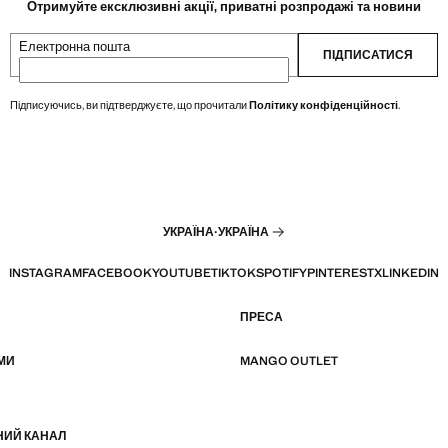
Отримуйте ексклюзивні акції, приватні розпродажі та новини
Електронна пошта
ПІДПИСАТИСЯ
Підписуючись, ви підтверджуєте, що прочитали
Політику конфіденційності
.
УКРАЇНА
·
УКРАЇНА
INSTAGRAM
FACEBOOK
YOUTUBE
TIKTOK
SPOTIFY
PINTEREST
X
LINKEDIN
ПРЕСА
МИ
MANGO OUTLET
НИЙ КАНАЛ