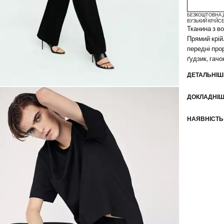
БЕЗКОШТОВНА 
ВУЗЬКИЙ КРІЙ
С
Тканина з в
Прямий крій
передні прор
ґудзик, гачо
Внутрішня п
ДЕТАЛЬНІШ
Колекція Sel
ДОКЛАДНІШ
Добірка виш
тканин, для
гардеробу д
НАЯВНІСТЬ