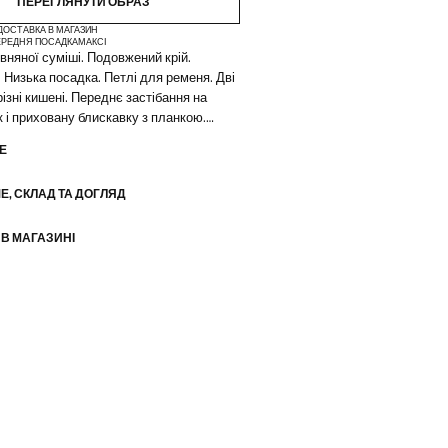
ПЕРЕГЛЯНУТИ ОБРАЗ
ДОСТАВКА В МАГАЗИН
ЕРЕДНЯ ПОСАДКА
МАКСІ
овняної суміші. Подовжений крій.
. Низька посадка. Петлі для ременя. Дві
ізні кишені. Переднє застібання на
к і приховану блискавку з планкою.
ідкладка. Ексклюзивно онлайн.
Е
ection. Товар зі знижкою
Е, СКЛАД ТА ДОГЛЯД
уканого одягу, виготовленого з якісних
 створення жіночного та сучасного
ля особливих випадків
 В МАГАЗИНІ