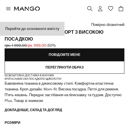
Виберіть колір
Помірно-блакитний
Перейти до основного вмісту
ДЖИНСИ NEWMOM КОМФОРТ З ВИСОКОЮ
ПОСАДКОЮ
грн. 1 999,00
грн. 999,00
-50%
Початкова ціна перекреслена [грн. 1 999,00 ]
Поточна ціна [грн. 999,00 ]
ПОВІДОМТЕ МЕНЕ
ПЕРЕГЛЯНУТИ ОБРАЗ
БЕЗКОШТОВНА ДОСТАВКА В МАГАЗИН
КРІЙ MOM
ВИСОКА ПОСАДКА
ПО ЩИКОЛОТКУ
Бавовняна тканина в джинсовому стилі. Комфортна еластична
тканина. Кроп-дизайн. Mom-fit. Висока посадка. Петлі для ременя.
П'ять кишень. Переднє застібання на блискавку та ґудзик. Доступно
Plus. Товар зі знижкою
ДОКЛАДНІШЕ, СКЛАД ТА ДОГЛЯД
РОЗМІРИ