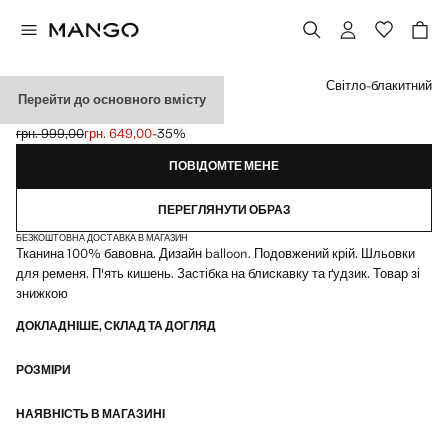
Виберіть колір
Світло-блакитний
Перейти до основного вмісту
ДЖИНСИ-БАЛОНИ
грн. 999,00
грн. 649,00
-35%
Початкова ціна перекреслена [грн. 999,00 ]
Поточна ціна [грн. 649,00 ]
ПОВІДОМТЕ МЕНЕ
ПЕРЕГЛЯНУТИ ОБРАЗ
БЕЗКОШТОВНА ДОСТАВКА В МАГАЗИН
Тканина 100% бавовна. Дизайн balloon. Подовжений крій. Шльовки
для ременя. П'ять кишень. Застібка на блискавку та ґудзик. Товар зі
знижкою
ДОКЛАДНІШЕ, СКЛАД ТА ДОГЛЯД
РОЗМІРИ
НАЯВНІСТЬ В МАГАЗИНІ