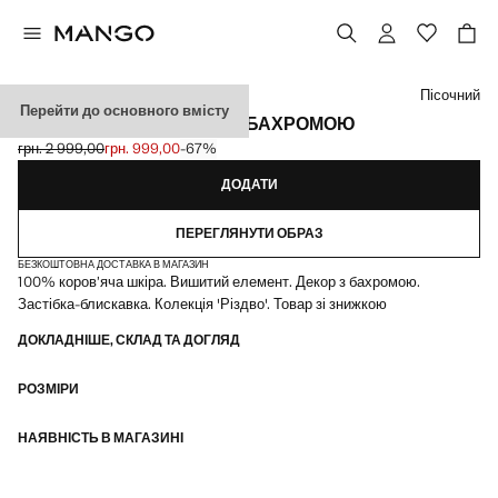
Виберіть колір
Пісочний
Перейти до основного вмісту
ШКІРЯНІ БОТИЛЬЙОНИ З БАХРОМОЮ
грн. 2 999,00
грн. 999,00
-67%
Початкова ціна перекреслена [грн. 2 999,00 ]
Поточна ціна [грн. 999,00 ]
ДОДАТИ
ПЕРЕГЛЯНУТИ ОБРАЗ
БЕЗКОШТОВНА ДОСТАВКА В МАГАЗИН
100% коров’яча шкіра. Вишитий елемент. Декор з бахромою.
Застібка-блискавка. Колекція 'Різдво'. Товар зі знижкою
ДОКЛАДНІШЕ, СКЛАД ТА ДОГЛЯД
РОЗМІРИ
НАЯВНІСТЬ В МАГАЗИНІ