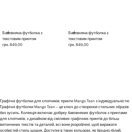
ДОДАТИ
ДОДАТИ
Бавовняна футболка з
Бавовняна футболка з
текстовим принтом
текстовим принтом
грн. 849,00
грн. 849,00
Поточна ціна [грн. 849,00 ]
Поточна ціна [грн. 849,00 ]
Графічні футболки для хлопчиків: принти Mango Teen з індивідуальністю
Графічні футболки Mango Teen – це ключ до створення стильних образів
без зусиль. Колекція включає добірку бавовняних футболок з принтами
для хлопчиків, з дизайном від сміливих графічних принтів до більш
витончених текстів та деталей, всі вони розроблені, щоб виражати
особистий стиль щодня. Доступні в таких кольорах, як брудно-білий,