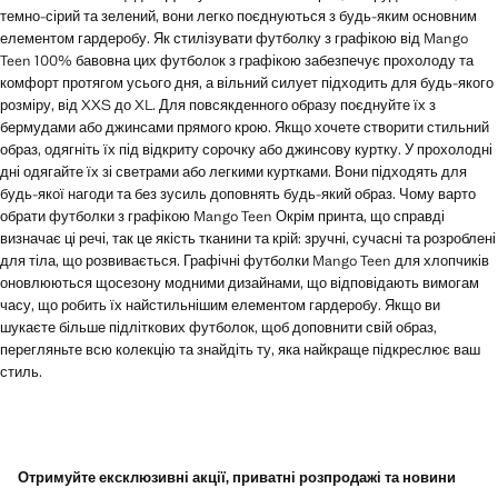
темно-сірий та зелений, вони легко поєднуються з будь-яким основним
елементом гардеробу. Як стилізувати футболку з графікою від Mango
Teen 100% бавовна цих футболок з графікою забезпечує прохолоду та
комфорт протягом усього дня, а вільний силует підходить для будь-якого
розміру, від XXS до XL. Для повсякденного образу поєднуйте їх з
бермудами або джинсами прямого крою. Якщо хочете створити стильний
образ, одягніть їх під відкриту сорочку або джинсову куртку. У прохолодні
дні одягайте їх зі светрами або легкими куртками. Вони підходять для
будь-якої нагоди та без зусиль доповнять будь-який образ. Чому варто
обрати футболки з графікою Mango Teen Окрім принта, що справді
визначає ці речі, так це якість тканини та крій: зручні, сучасні та розроблені
для тіла, що розвивається. Графічні футболки Mango Teen для хлопчиків
оновлюються щосезону модними дизайнами, що відповідають вимогам
часу, що робить їх найстильнішим елементом гардеробу. Якщо ви
шукаєте більше підліткових футболок, щоб доповнити свій образ,
перегляньте всю колекцію та знайдіть ту, яка найкраще підкреслює ваш
стиль.
Отримуйте ексклюзивні акції, приватні розпродажі та новини