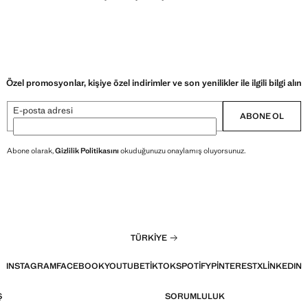
Özel promosyonlar, kişiye özel indirimler ve son yenilikler ile ilgili bilgi alın
E-posta adresi
ABONE OL
Abone olarak,
Gizlilik Politikasını
okuduğunuzu onaylamış oluyorsunuz.
TÜRKIYE
INSTAGRAM
FACEBOOK
YOUTUBE
TIKTOK
SPOTIFY
PINTEREST
X
LINKEDIN
Ş
SORUMLULUK