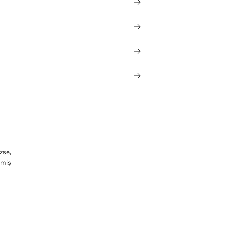
zse,
lmiş