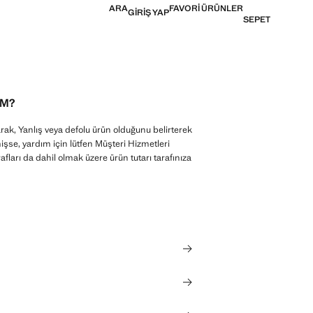
ARA
FAVORI ÜRÜNLER
GIRIŞ YAP
SEPET
IM?
rak, Yanlış veya defolu ürün olduğunu belirterek
mişse, yardım için lütfen Müşteri Hizmetleri
ları da dahil olmak üzere ürün tutarı tarafınıza