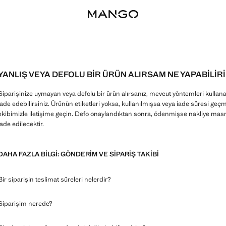
YANLIŞ VEYA DEFOLU BIR ÜRÜN ALIRSAM NE YAPABILIR
Siparişinize uymayan veya defolu bir ürün alırsanız, mevcut yöntemleri kullana
iade edebilirsiniz. Ürünün etiketleri yoksa, kullanılmışsa veya iade süresi geç
ekibimizle iletişime geçin. Defo onaylandıktan sonra, ödenmişse nakliye masraf
iade edilecektir.
DAHA FAZLA BILGI: GÖNDERIM VE SIPARIŞ TAKIBI
Bir siparişin teslimat süreleri nelerdir?
Siparişim nerede?