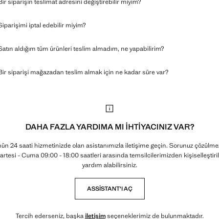
Bir siparişin teslimat adresini değiştirebilir miyim?
Siparişimi iptal edebilir miyim?
Satın aldığım tüm ürünleri teslim almadım, ne yapabilirim?
Bir siparişi mağazadan teslim almak için ne kadar süre var?
DAHA FAZLA YARDIMA MI IHTIYACINIZ VAR?
ün 24 saati hizmetinizde olan asistanımızla iletişime geçin. Sorunuz çözülme
artesi - Cuma 09:00 - 18:00 saatleri arasında temsilcilerimizden kişiselleştiri
yardım alabilirsiniz.
ASSISTANT'I AÇ
Tercih ederseniz, başka
iletişim
seçeneklerimiz de bulunmaktadır.