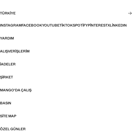
TÜRKIYE
INSTAGRAM
FACEBOOK
YOUTUBE
TIKTOK
SPOTIFY
PINTEREST
X
LINKEDIN
YARDIM
ALIŞVERIŞLERIM
İADELER
ŞIRKET
MANGO'DA ÇALIŞ
BASIN
SITE MAP
ÖZEL GÜNLER