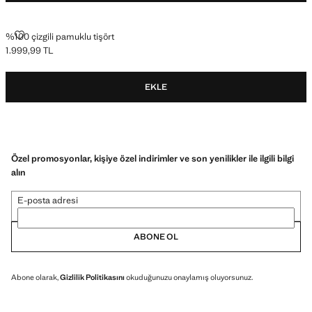
%100 ÇIZGILI PAMUKLU TIŞÖRT
%100 çizgili pamuklu tişört
1.999,99 TL
Güncel fiyat [1.999,99 TL ]
EKLE
Özel promosyonlar, kişiye özel indirimler ve son yenilikler ile ilgili bilgi
alın
E-posta adresi
ABONE OL
Abone olarak,
Gizlilik Politikasını
okuduğunuzu onaylamış oluyorsunuz.