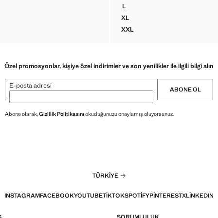
9,99 TL ]
Güncel fiyat [1.999,99 TL ]
L
LU DESENLI TIŞÖRT
%100 PAMUKLU DESENLI TIŞ
XL
LU DESENLI TIŞÖRT
%100 PAMUKLU DESENLI TIŞ
XXL
KLU DESENLI TIŞÖRT
%100 PAMUKLU DESENLI TIŞ
Özel promosyonlar, kişiye özel indirimler ve son yenilikler ile ilgili bilgi alın
E-posta adresi
ABONE OL
Abone olarak,
Gizlilik Politikasını
okuduğunuzu onaylamış oluyorsunuz.
TÜRKIYE
INSTAGRAM
FACEBOOK
YOUTUBE
TIKTOK
SPOTIFY
PINTEREST
X
LINKEDIN
Ş
SORUMLULUK