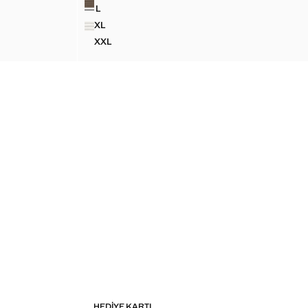
L
ÖRT
PAMUK KETEN KARIŞIMLI REGULAR FIT TIŞÖRT
XL
ÖRT
PAMUK KETEN KARIŞIMLI REGULAR FIT TIŞÖR
XXL
ÖRT
PAMUK KETEN KARIŞIMLI REGULAR FIT TIŞÖR
HEDIYE KARTI