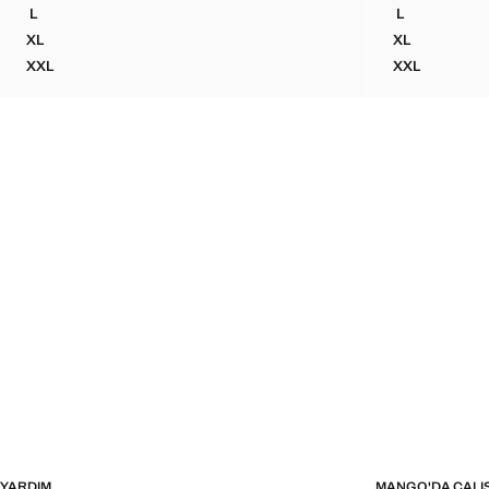
Güncel fiyat [1.699,99 TL ]
Güncel fiyat [1.69
L
L
%100 PAMUKLU DESENLI TIŞÖRT
%100 PAMUK
XL
XL
%100 PAMUKLU DESENLI TIŞÖRT
%100 PAMUK
XXL
XXL
%100 PAMUKLU DESENLI TIŞÖRT
%100 PAMU
YARDIM
MANGO'DA ÇALI