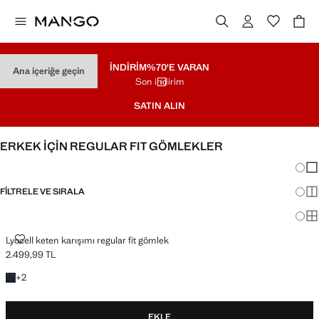
İNDİRİM
%70'E VARAN
Ana içeriğe geçin
Son indirim
SATIN ALIN
ERKEK İÇİN REGULAR FIT GÖMLEKLER
Görün
Az 
FILTRELE VE SIRALA
Dah
Ma
LYOCELL KETEN KARIŞIMI REGULAR FIT GÖMLEK
Lyocell keten karışımı regular fit gömlek
2.499,99 TL
Güncel fiyat [2.499,99 TL ]
+2 renk
+
2
EKLE