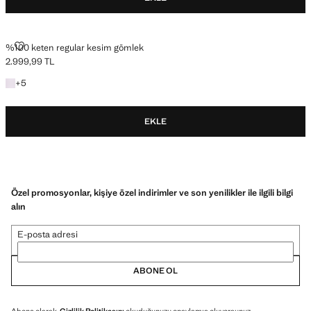
%100 KETEN REGULAR KESIM GÖMLEK
%100 keten regular kesim gömlek
2.999,99 TL
Güncel fiyat [2.999,99 TL ]
+5 renk
+
5
EKLE
Özel promosyonlar, kişiye özel indirimler ve son yenilikler ile ilgili bilgi
alın
E-posta adresi
ABONE OL
Abone olarak,
Gizlilik Politikasını
okuduğunuzu onaylamış oluyorsunuz.