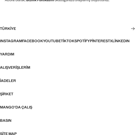
TÜRKIYE
INSTAGRAM
FACEBOOK
YOUTUBE
TIKTOK
SPOTIFY
PINTEREST
X
LINKEDIN
YARDIM
ALIŞVERIŞLERIM
İADELER
ŞIRKET
MANGO'DA ÇALIŞ
BASIN
SITE MAP