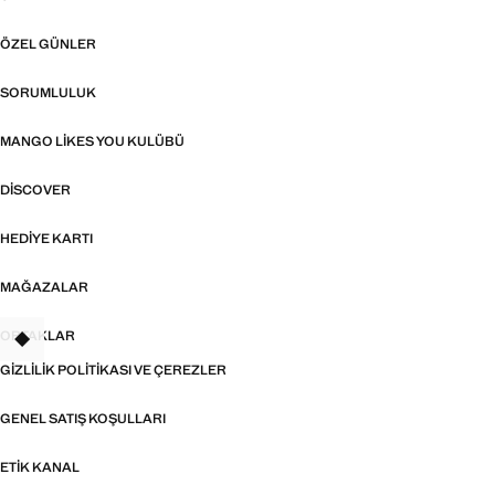
ÖZEL GÜNLER
SORUMLULUK
MANGO LIKES YOU KULÜBÜ
DISCOVER
HEDIYE KARTI
MAĞAZALAR
ORTAKLAR
TANT
GIZLILIK POLITIKASI VE ÇEREZLER
GENEL SATIŞ KOŞULLARI
ETIK KANAL