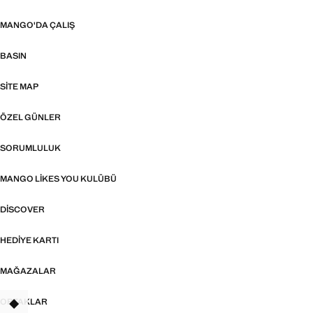
MANGO'DA ÇALIŞ
BASIN
SITE MAP
ÖZEL GÜNLER
SORUMLULUK
MANGO LIKES YOU KULÜBÜ
DISCOVER
HEDIYE KARTI
MAĞAZALAR
ORTAKLAR
TANT