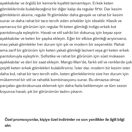
ayakkabılar ve örgülü bir kemerle kıyafeti tamamlayın. Erkek keten
gömleklerinde bulabileceğiniz bir diğer kalıp da regular fit'tir. Dar kesim
gömleklerin aksine, regular fit gömlekler daha gevşek ve rahat bir kesim
sunar ve daha rahat bir tarzı tercih eden erkekler için idealdir. Klasik ve
zamansız bir görünüm için regular fit keten gömleği indigo erkek kot
pantolonuyla eşleştirin. Havalı ve stil sahibi bir dokunuş için beyaz spor
ayakkabılar ve keten bir şapka ekleyin. Eğer bir elbise gömleği arıyorsanız,
mao yakalı gömlekler her durum için şık ve modern bir seçenektir. Rahat
ama zarif bir görünüm için keten yakalı gömleği lacivert veya gri keten erkek
pantolonuyla eşleştirin. Sofistike ve rahat bir görünüm için süet mokasen
ayakkabılar ve deri bir saat ekleyin. Mango Man'de, farklı stil ve renklerde çok
çeşitli keten erkek gömlekleri bulabilirsiniz. İster dar, modern bir kesim ister
daha bol, rahat bir tarz tercih edin, keten gömleklerimiz size her durum için
mükemmel bir stil ve rahatlık kombinasyonu sunar. Bu olmazsa olmaz
parçaları gardırobunuza eklemek için daha fazla beklemeyin ve tüm sezon
boyunca havalı, şık bir görünümün tadını çıkarın.
Özel promosyonlar, kişiye özel indirimler ve son yenilikler ile ilgili bilgi
alın