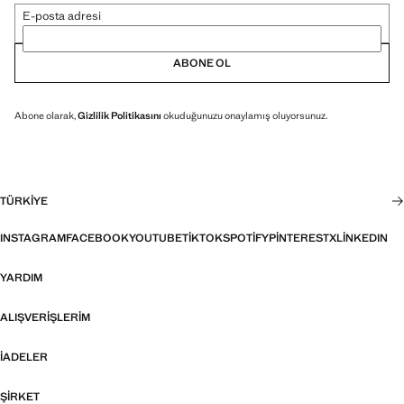
E-posta adresi
ABONE OL
Abone olarak,
Gizlilik Politikasını
okuduğunuzu onaylamış oluyorsunuz.
TÜRKIYE
INSTAGRAM
FACEBOOK
YOUTUBE
TIKTOK
SPOTIFY
PINTEREST
X
LINKEDIN
YARDIM
ALIŞVERIŞLERIM
İADELER
ŞIRKET