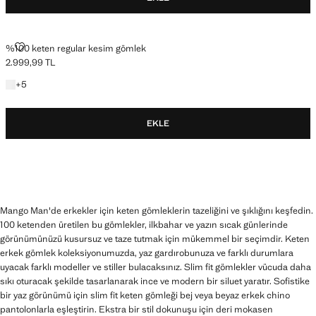
%100 KETEN REGULAR KESIM GÖMLEK
%100 keten regular kesim gömlek
2.999,99 TL
Güncel fiyat [2.999,99 TL ]
+5 renk
+
5
EKLE
Mango Man'de erkekler için keten gömleklerin tazeliğini ve şıklığını keşfedin.
100 ketenden üretilen bu gömlekler, ilkbahar ve yazın sıcak günlerinde
görünümünüzü kusursuz ve taze tutmak için mükemmel bir seçimdir. Keten
erkek gömlek koleksiyonumuzda, yaz gardırobunuza ve farklı durumlara
uyacak farklı modeller ve stiller bulacaksınız. Slim fit gömlekler vücuda daha
sıkı oturacak şekilde tasarlanarak ince ve modern bir siluet yaratır. Sofistike
bir yaz görünümü için slim fit keten gömleği bej veya beyaz erkek chino
pantolonlarla eşleştirin. Ekstra bir stil dokunuşu için deri mokasen