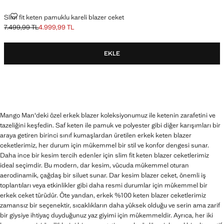
SLIM FIT KETEN PAMUKLU KARELI BLAZER CEKET
Slim fit keten pamuklu kareli blazer ceket
7.499,99 TL
4.999,99 TL
Üstü çizili ilk fiyat [7.499,99 TL ]
Güncel fiyat [4.999,99 TL ]
EKLE
Mango Man'deki özel erkek blazer koleksiyonumuz ile ketenin zarafetini ve
tazeliğini keşfedin. Saf keten ile pamuk ve polyester gibi diğer karışımları bir
araya getiren birinci sınıf kumaşlardan üretilen erkek keten blazer
ceketlerimiz, her durum için mükemmel bir stil ve konfor dengesi sunar.
Daha ince bir kesim tercih edenler için slim fit keten blazer ceketlerimiz
ideal seçimdir. Bu modern, dar kesim, vücuda mükemmel oturan
aerodinamik, çağdaş bir siluet sunar. Dar kesim blazer ceket, önemli iş
toplantıları veya etkinlikler gibi daha resmi durumlar için mükemmel bir
erkek ceket türüdür. Öte yandan, erkek %100 keten blazer ceketlerimiz
zamansız bir seçenektir, sıcaklıkların daha yüksek olduğu ve serin ama zarif
bir giysiye ihtiyaç duyduğunuz yaz giyimi için mükemmeldir. Ayrıca, her iki