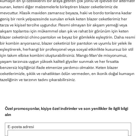
kumaşın en iyi özelliklerini bir araya getiren çok yönlü ve işlevsel bir alternatif
sunan, keteni diğer malzemelerle birleştiren blazer ceketlerimiz de
mevcuttur. Klasik maviden zamansız beyaza, haki ve bordo tonlarına kadar
geniş bir renk yelpazesinde sunulan erkek keten blazer ceketlerimiz her
tarza ve kişisel tercihe uygundur. Resmi olmayan bir akşam yemeği veya
akşam toplantısı için mükemmel olan şık ve rahat bir görünüm için keten
blazer ceketinizi chino pantolon ve beyaz bir gömlekle eşleştirin. Daha resmi
bir kombin arıyorsanız, blazer ceketinizi bir pantolon ve uyumlu bir yelek ile
eşleştirerek, herhangi bir profesyonel veya sosyal etkinlikte kusursuz bir stil
için takım elbise kombini oluşturabilirsiniz. Mango Man'de misyonumuz,
yaşam tarzınıza uygun yüksek kaliteli giysiler sunmak ve her fırsatta
benzersiz kişiliğinizi ifade etmenize yardımcı olmaktır. Keten blazer
ceketlerimizle, şıklık ve rahatlıktan ödün vermeden, en ikonik doğal kumaşın
tazeliğinin ve tarzının tadını çıkarabilirsiniz.
Özel promosyonlar, kişiye özel indirimler ve son yenilikler ile ilgili bilgi
alın
E-posta adresi