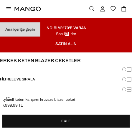
İNDİRİM
%70'E VARAN
Ana içeriğe geçin
Son indirim
SATIN ALIN
ERKEK KETEN BLAZER CEKETLER
Görün
Az 
FILTRELE VE SIRALA
Dah
Ma
LYOCELL KETEN KARIŞIMI KRUVAZE BLAZER CEKET
Lyocell keten karışımı kruvaze blazer ceket
7.999,99 TL
Güncel fiyat [7.999,99 TL ]
EKLE