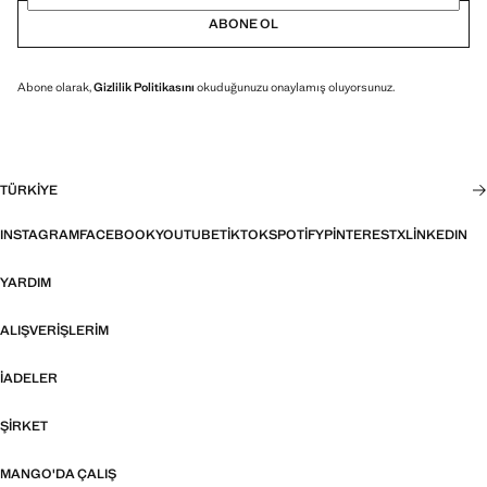
ABONE OL
Abone olarak,
Gizlilik Politikasını
okuduğunuzu onaylamış oluyorsunuz.
TÜRKIYE
INSTAGRAM
FACEBOOK
YOUTUBE
TIKTOK
SPOTIFY
PINTEREST
X
LINKEDIN
YARDIM
ALIŞVERIŞLERIM
İADELER
ŞIRKET
MANGO'DA ÇALIŞ