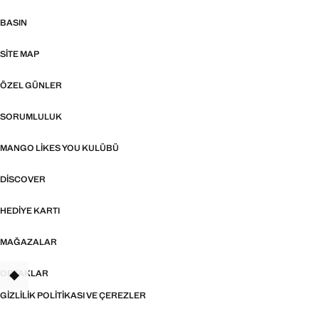
BASIN
SITE MAP
ÖZEL GÜNLER
SORUMLULUK
MANGO LIKES YOU KULÜBÜ
DISCOVER
HEDIYE KARTI
MAĞAZALAR
ORTAKLAR
TANT
GIZLILIK POLITIKASI VE ÇEREZLER