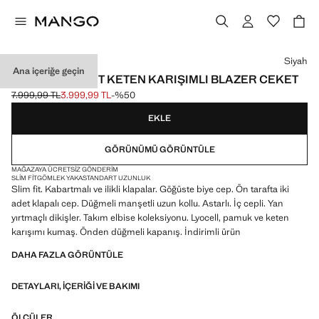
Bir renk seçin
Siyah
Ana içeriğe geçin
AMALFI SLIM FIT KETEN KARIŞIMLI BLAZER CEKET
7.999,99 TL
3.999,99 TL
-%50
Üstü çizili ilk fiyat [7.999,99 TL ]
Güncel fiyat [3.999,99 TL ]
EKLE
GÖRÜNÜMÜ GÖRÜNTÜLE
MAĞAZAYA ÜCRETSIZ GÖNDERIM
SLIM FIT
GÖMLEK YAKA
STANDART UZUNLUK
Slim fit. Kabartmalı ve ilikli klapalar. Göğüste biye cep. Ön tarafta iki
adet klapalı cep. Düğmeli manşetli uzun kollu. Astarlı. İç cepli. Yan
yırtmaçlı dikişler. Takım elbise koleksiyonu. Lyocell, pamuk ve keten
karışımı kumaş. Önden düğmeli kapanış. İndirimli ürün
DAHA FAZLA GÖRÜNTÜLE
DETAYLARI, IÇERIĞI VE BAKIMI
ÖLÇÜLER