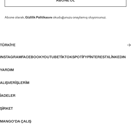
ABONE OL
Abone olarak,
Gizlilik Politikasını
okuduğunuzu onaylamış oluyorsunuz.
TÜRKIYE
INSTAGRAM
FACEBOOK
YOUTUBE
TIKTOK
SPOTIFY
PINTEREST
X
LINKEDIN
YARDIM
ALIŞVERIŞLERIM
İADELER
ŞIRKET
MANGO'DA ÇALIŞ