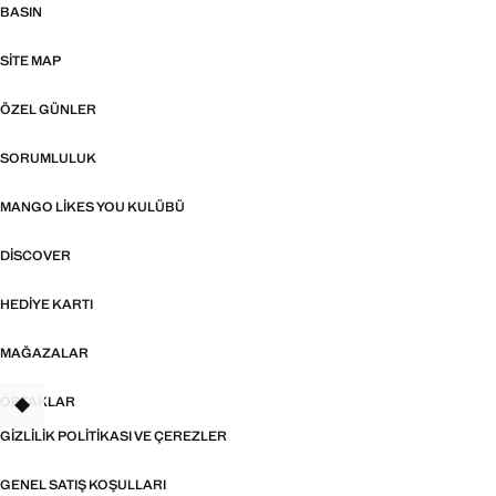
BASIN
SITE MAP
ÖZEL GÜNLER
SORUMLULUK
MANGO LIKES YOU KULÜBÜ
DISCOVER
HEDIYE KARTI
MAĞAZALAR
ORTAKLAR
TANT
GIZLILIK POLITIKASI VE ÇEREZLER
GENEL SATIŞ KOŞULLARI